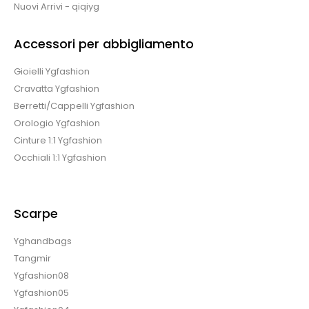
Nuovi Arrivi - qiqiyg
Accessori per abbigliamento
Gioielli Ygfashion
Cravatta Ygfashion
Berretti/Cappelli Ygfashion
Orologio Ygfashion
Cinture 1:1 Ygfashion
Occhiali 1:1 Ygfashion
Scarpe
Yghandbags
Tangmir
Ygfashion08
Ygfashion05