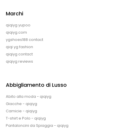
Marchi
qiqiyg yupoo
qiqiyg.com
ygshoes188 contact
qiqi yg fashion
qiqiyg contact
qiqiyg reviews
Abbigliamento di Lusso
Abito alla moda - qiqiyg
Giacche - qiqiyg
Camicie - qiqiyg
T-shirt e Polo - qiqiyg
Pantaloncini da Spiaggia - qiqiyg