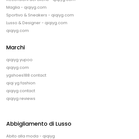
Maglia - qiqiyg.com
Sportivo & Sneakers - qiqiyg.com
Lusso & Designer - qiqiyg.com
qiqiyg.com
Marchi
qiqiyg yupoo
qiqiyg.com
ygshoes188 contact
qiqi yg fashion
qiqiyg contact
qiqiyg reviews
Abbigliamento di Lusso
Abito alla moda - qiqiyg