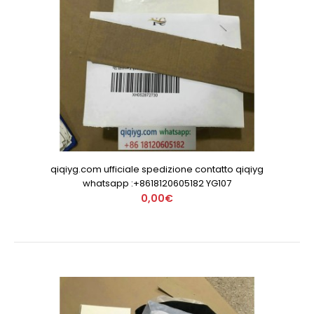
qiqiyg.com ufficiale spedizione contatto qiqiyg
whatsapp :+8618120605182 YG107
0,00€