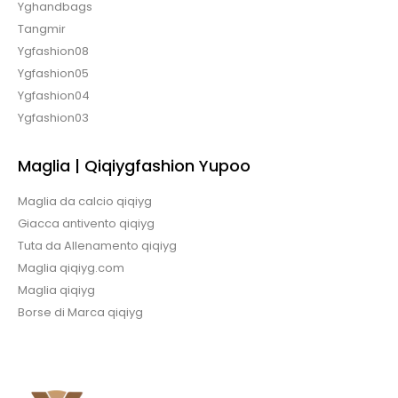
Yghandbags
Tangmir
Ygfashion08
Ygfashion05
Ygfashion04
Ygfashion03
Maglia | Qiqiygfashion Yupoo
Maglia da calcio qiqiyg
Giacca antivento qiqiyg
Tuta da Allenamento qiqiyg
Maglia qiqiyg.com
Maglia qiqiyg
Borse di Marca qiqiyg