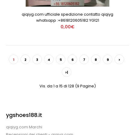
qiqiyg.com ufficiale spedizione contatto qiqiyg
whatsapp :+8618120605182 YG121
0,00€
1
2
3
4
5
6
7
8
9
>
>|
Vis. da 1 a 15 di 128 (9 Pagine)
ygshoes188.it
qiqiyg.com Marchi
Recensioni dei clienti - qiqiyg.com