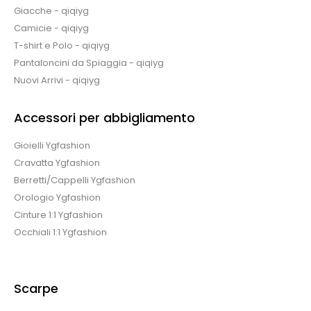
Giacche - qiqiyg
Camicie - qiqiyg
T-shirt e Polo - qiqiyg
Pantaloncini da Spiaggia - qiqiyg
Nuovi Arrivi - qiqiyg
Accessori per abbigliamento
Gioielli Ygfashion
Cravatta Ygfashion
Berretti/Cappelli Ygfashion
Orologio Ygfashion
Cinture 1:1 Ygfashion
Occhiali 1:1 Ygfashion
Scarpe