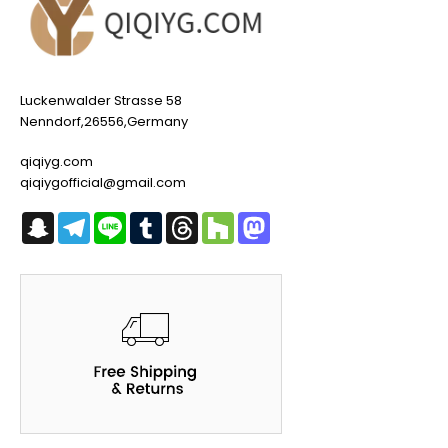
Luckenwalder Strasse 58
Nenndorf,26556,Germany
qiqiyg.com
qiqiygofficial@gmail.com
Snapchat
Telegram
Line
Tumblr
Threads
Houzz
Mastodon