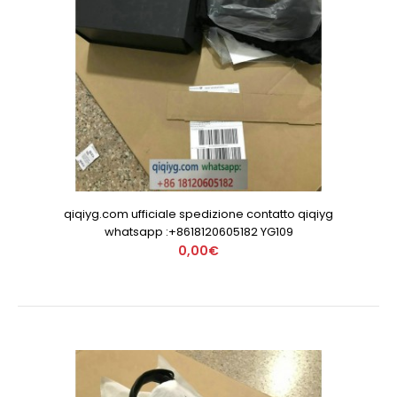
qiqiyg.com ufficiale spedizione contatto qiqiyg
whatsapp :+8618120605182 YG109
0,00€