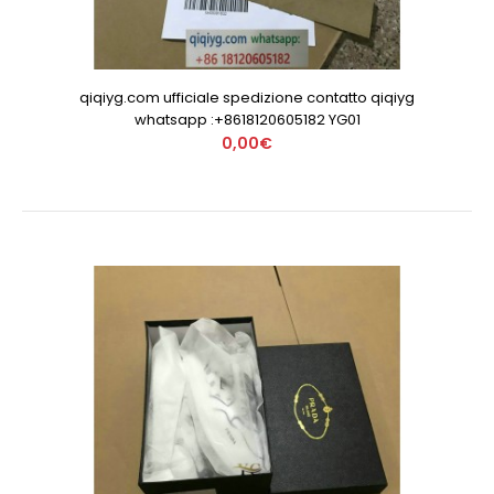
qiqiyg.com ufficiale spedizione contatto qiqiyg
whatsapp :+8618120605182 YG01
0,00€