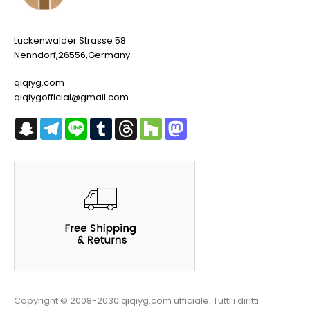
Luckenwalder Strasse 58
Nenndorf,26556,Germany
qiqiyg.com
qiqiygofficial@gmail.com
Snapchat
Telegram
Line
Tumblr
Threads
Houzz
Mastodon
Copyright © 2008-2030 qiqiyg.com ufficiale. Tutti i diritti