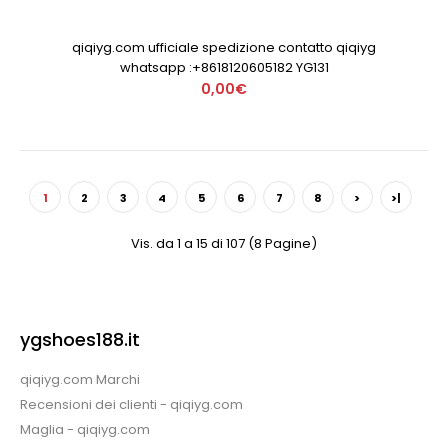
qiqiyg.com ufficiale spedizione contatto qiqiyg
whatsapp :+8618120605182 YG131
0,00€
1
2
3
4
5
6
7
8
>
>|
Vis. da 1 a 15 di 107 (8 Pagine)
ygshoes188.it
qiqiyg.com Marchi
Recensioni dei clienti - qiqiyg.com
Maglia - qiqiyg.com