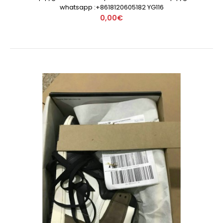
whatsapp :+8618120605182 YG116
0,00€