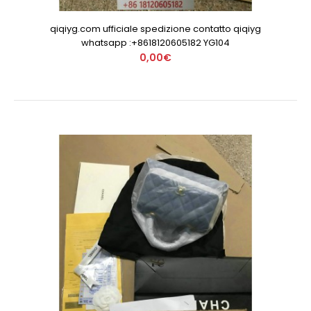
qiqiyg.com ufficiale spedizione contatto qiqiyg
whatsapp :+8618120605182 YG104
0,00€