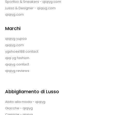
Sportivo & Sneakers - qiqiyg.com
Lusso & Designer - qiqiyg.com
qiqiyg.com
Marchi
qiqiyg yupoo
qiqiyg.com
ygshoes188 contact
qiqi yg fashion
qiqiyg contact
qiqiyg reviews
Abbigliamento di Lusso
Abito alla moda - qiqiyg
Giacche - qiqiyg
Camicie - qiqiyg