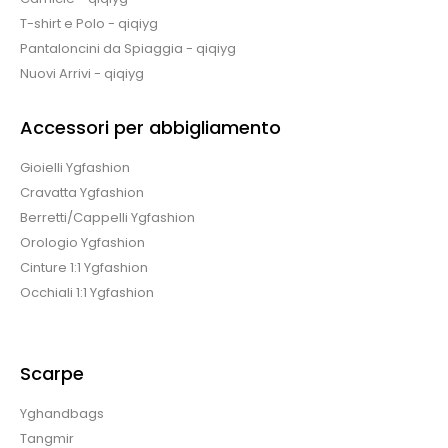
T-shirt e Polo - qiqiyg
Pantaloncini da Spiaggia - qiqiyg
Nuovi Arrivi - qiqiyg
Accessori per abbigliamento
Gioielli Ygfashion
Cravatta Ygfashion
Berretti/Cappelli Ygfashion
Orologio Ygfashion
Cinture 1:1 Ygfashion
Occhiali 1:1 Ygfashion
Scarpe
Yghandbags
Tangmir