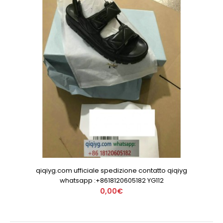
qiqiyg.com ufficiale spedizione contatto qiqiyg
whatsapp :+8618120605182 YG112
0,00€