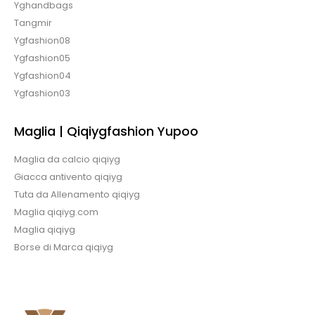
Yghandbags
Tangmir
Ygfashion08
Ygfashion05
Ygfashion04
Ygfashion03
Maglia | Qiqiygfashion Yupoo
Maglia da calcio qiqiyg
Giacca antivento qiqiyg
Tuta da Allenamento qiqiyg
Maglia qiqiyg.com
Maglia qiqiyg
Borse di Marca qiqiyg