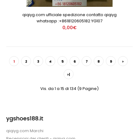
qiqiyg.com ufficiale spedizione contatto qiqiyg
whatsapp :+8618120605182 YG107
0,00€
1
2
3
4
5
6
7
8
9
>
>|
Vis. da 1 a 15 di 134 (9 Pagine)
ygshoes188.it
qiqiyg.com Marchi
Recensioni dei clienti - qiqiyg.com