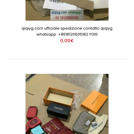
qiqiyg.com ufficiale spedizione contatto qiqiyg
whatsapp :+8618120605182 YG10
0,00€