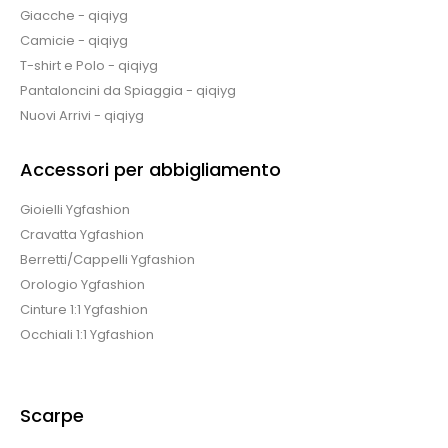
Giacche - qiqiyg
Camicie - qiqiyg
T-shirt e Polo - qiqiyg
Pantaloncini da Spiaggia - qiqiyg
Nuovi Arrivi - qiqiyg
Accessori per abbigliamento
Gioielli Ygfashion
Cravatta Ygfashion
Berretti/Cappelli Ygfashion
Orologio Ygfashion
Cinture 1:1 Ygfashion
Occhiali 1:1 Ygfashion
Scarpe