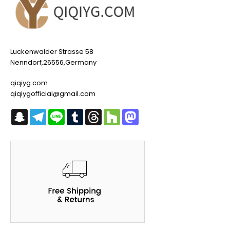
Luckenwalder Strasse 58
Nenndorf,26556,Germany
qiqiyg.com
qiqiygofficial@gmail.com
Snapchat
Telegram
Line
Tumblr
Threads
Houzz
Mastodon