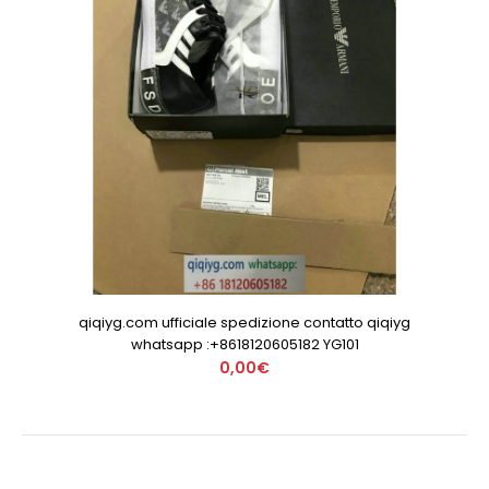
qiqiyg.com ufficiale spedizione contatto qiqiyg
whatsapp :+8618120605182 YG101
0,00€