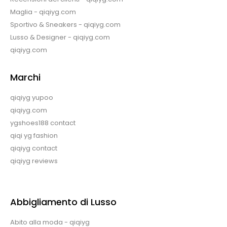
Maglia - qiqiyg.com
Sportivo & Sneakers - qiqiyg.com
Lusso & Designer - qiqiyg.com
qiqiyg.com
Marchi
qiqiyg yupoo
qiqiyg.com
ygshoes188 contact
qiqi yg fashion
qiqiyg contact
qiqiyg reviews
Abbigliamento di Lusso
Abito alla moda - qiqiyg