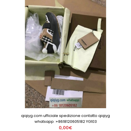
qiqiyg.com ufficiale spedizione contatto qiqiyg
whatsapp :+8618120605182 YG103
0,00€