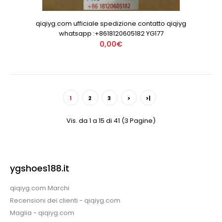
qiqiyg.com ufficiale spedizione contatto qiqiyg
whatsapp :+8618120605182 YG177
0,00€
1
2
3
>
>|
Vis. da 1 a 15 di 41 (3 Pagine)
ygshoes188.it
qiqiyg.com Marchi
Recensioni dei clienti - qiqiyg.com
Maglia - qiqiyg.com