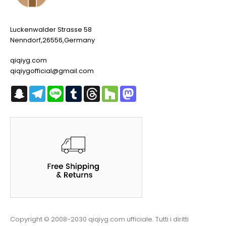
Luckenwalder Strasse 58
Nenndorf,26556,Germany
qiqiyg.com
qiqiygofficial@gmail.com
Snapchat
Telegram
Line
Tumblr
Threads
Houzz
Mastodon
Copyright © 2008-2030 qiqiyg.com ufficiale. Tutti i diritti