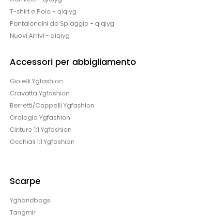
T-shirt e Polo - qiqiyg
Pantaloncini da Spiaggia - qiqiyg
Nuovi Arrivi - qiqiyg
Accessori per abbigliamento
Gioielli Ygfashion
Cravatta Ygfashion
Berretti/Cappelli Ygfashion
Orologio Ygfashion
Cinture 1:1 Ygfashion
Occhiali 1:1 Ygfashion
Scarpe
Yghandbags
Tangmir