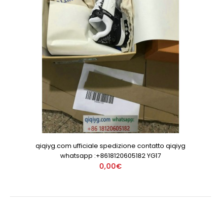
qiqiyg.com ufficiale spedizione contatto qiqiyg
whatsapp :+8618120605182 YG17
0,00€