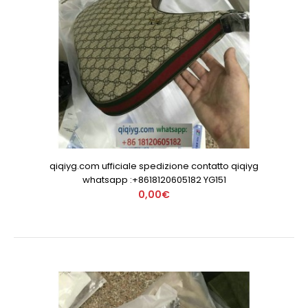
qiqiyg.com ufficiale spedizione contatto qiqiyg
whatsapp :+8618120605182 YG151
0,00€