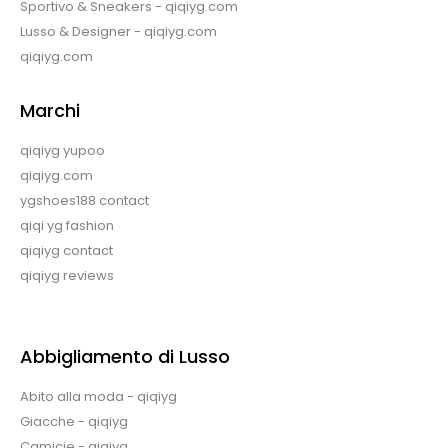
Sportivo & Sneakers - qiqiyg.com
Lusso & Designer - qiqiyg.com
qiqiyg.com
Marchi
qiqiyg yupoo
qiqiyg.com
ygshoes188 contact
qiqi yg fashion
qiqiyg contact
qiqiyg reviews
Abbigliamento di Lusso
Abito alla moda - qiqiyg
Giacche - qiqiyg
Camicie - qiqiyg