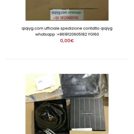
qiqiyg.com ufficiale spedizione contatto qiqiyg
whatsapp :+8618120605182 YG160
0,00€