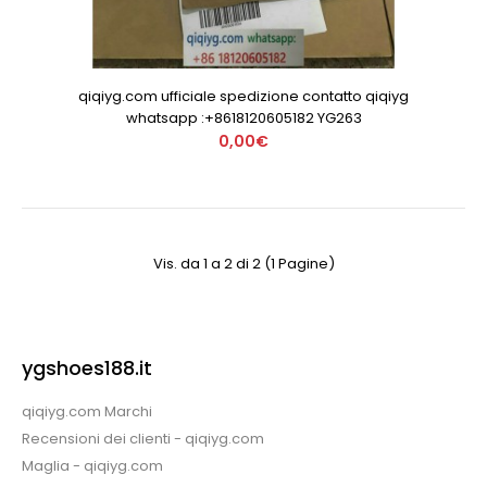
qiqiyg.com ufficiale spedizione contatto qiqiyg
whatsapp :+8618120605182 YG263
0,00€
Vis. da 1 a 2 di 2 (1 Pagine)
ygshoes188.it
qiqiyg.com Marchi
Recensioni dei clienti - qiqiyg.com
Maglia - qiqiyg.com