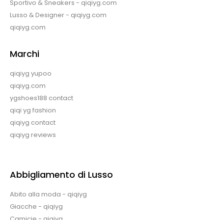
Sportivo & Sneakers - qiqiyg.com
Lusso & Designer - qiqiyg.com
qiqiyg.com
Marchi
qiqiyg yupoo
qiqiyg.com
ygshoes188 contact
qiqi yg fashion
qiqiyg contact
qiqiyg reviews
Abbigliamento di Lusso
Abito alla moda - qiqiyg
Giacche - qiqiyg
Camicie - qiqiyg