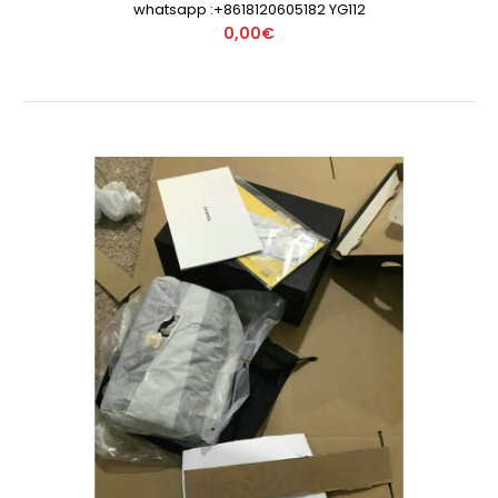
whatsapp :+8618120605182 YG112
0,00€