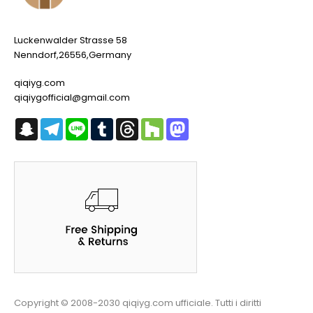
Luckenwalder Strasse 58
Nenndorf,26556,Germany
qiqiyg.com
qiqiygofficial@gmail.com
Snapchat
Telegram
Line
Tumblr
Threads
Houzz
Mastodon
Copyright © 2008-2030 qiqiyg.com ufficiale. Tutti i diritti