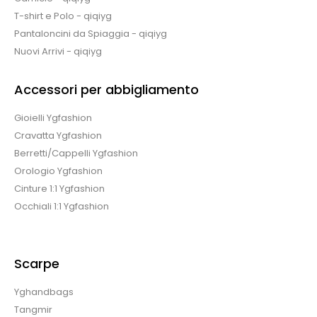
T-shirt e Polo - qiqiyg
Pantaloncini da Spiaggia - qiqiyg
Nuovi Arrivi - qiqiyg
Accessori per abbigliamento
Gioielli Ygfashion
Cravatta Ygfashion
Berretti/Cappelli Ygfashion
Orologio Ygfashion
Cinture 1:1 Ygfashion
Occhiali 1:1 Ygfashion
Scarpe
Yghandbags
Tangmir