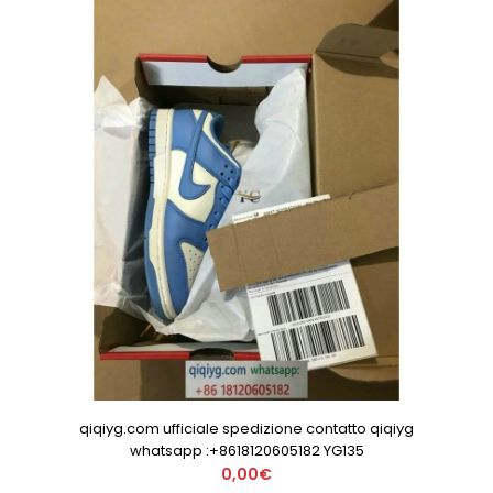
qiqiyg.com ufficiale spedizione contatto qiqiyg
whatsapp :+8618120605182 YG135
0,00€