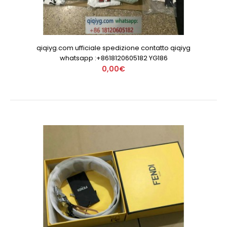
qiqiyg.com ufficiale spedizione contatto qiqiyg
whatsapp :+8618120605182 YG186
0,00€