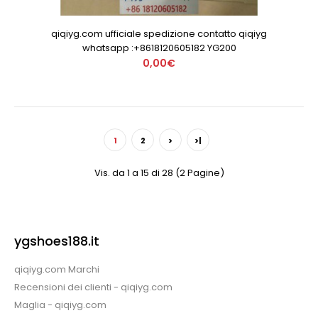
qiqiyg.com ufficiale spedizione contatto qiqiyg
whatsapp :+8618120605182 YG200
0,00€
1
2
>
>|
Vis. da 1 a 15 di 28 (2 Pagine)
ygshoes188.it
qiqiyg.com Marchi
Recensioni dei clienti - qiqiyg.com
Maglia - qiqiyg.com