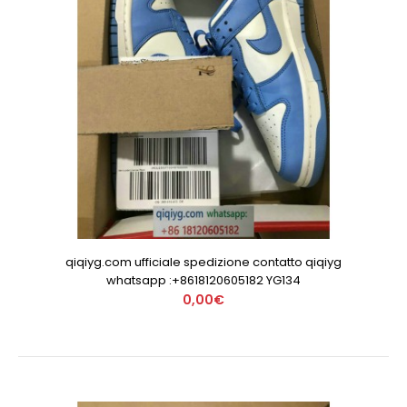
qiqiyg.com ufficiale spedizione contatto qiqiyg
whatsapp :+8618120605182 YG134
0,00€