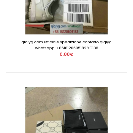
qiqiyg.com ufficiale spedizione contatto qiqiyg
whatsapp :+8618120605182 YG138
0,00€