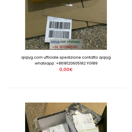
qiqiyg.com ufficiale spedizione contatto qiqiyg
whatsapp :+8618120605182 YG189
0,00€