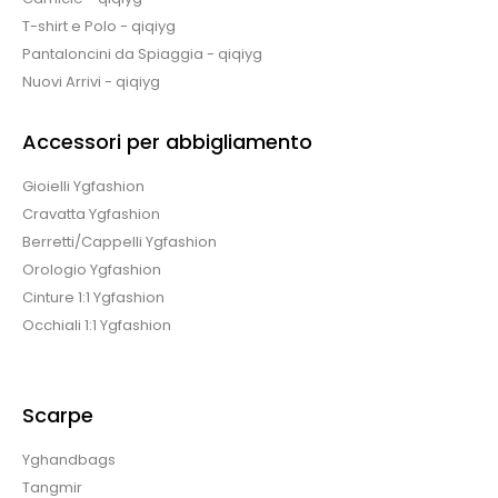
T-shirt e Polo - qiqiyg
Pantaloncini da Spiaggia - qiqiyg
Nuovi Arrivi - qiqiyg
Accessori per abbigliamento
Gioielli Ygfashion
Cravatta Ygfashion
Berretti/Cappelli Ygfashion
Orologio Ygfashion
Cinture 1:1 Ygfashion
Occhiali 1:1 Ygfashion
Scarpe
Yghandbags
Tangmir