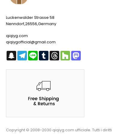
Luckenwalder Strasse 58
Nenndorf,26556,Germany
qiqiyg.com
qiqiygofficial@gmail.com
Snapchat
Telegram
Line
Tumblr
Threads
Houzz
Mastodon
Copyright © 2008-2030 qiqiyg.com ufficiale. Tutti i diritti