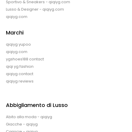
Sportivo & Sneakers - qiqiyg.com
Lusso & Designer - qiqiyg.com
qiqiyg.com
Marchi
qiqiyg yupoo
qiqiyg.com
ygshoes188 contact
qiqi yg fashion
qiqiyg contact
qiqiyg reviews
Abbigliamento di Lusso
Abito alla moda - qiqiyg
Giacche - qiqiyg
Camicie - qiqiyg