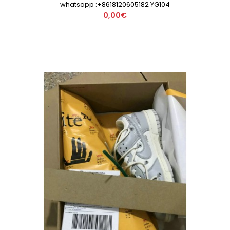
whatsapp :+8618120605182 YG104
0,00€