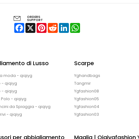
ORDERS
SUPPORT
Facebook
X
Pinterest
Reddit
LinkedIn
WhatsApp
liamento di Lusso
Scarpe
la moda - qiqiyg
Yghandbags
 - qiqiyg
Tangmir
 - qiqiyg
Ygfashion08
e Polo - qiqiyg
Ygfashion05
cini da Spiaggia - qiqiyg
Ygfashion04
ivi - qiqiyg
Ygfashion03
sori per abbigliamento
Maglia | Qiqiygfashion