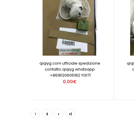
qiqiyg.com ufficiale spedizione
qiq
contatto qiqiyg whatsapp
:+8618120605182 YG171
0,00€
1
2
>
>|