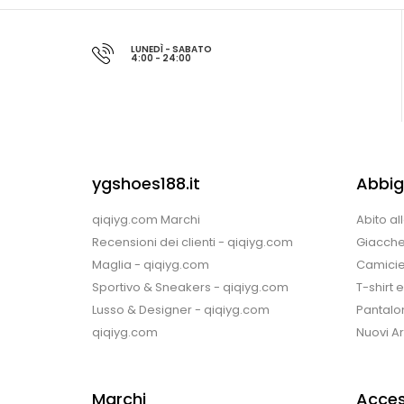
LUNEDÌ - SABATO
4:00 - 24:00
ygshoes188.it
Abbig
qiqiyg.com Marchi
Abito al
Recensioni dei clienti - qiqiyg.com
Giacche
Maglia - qiqiyg.com
Camicie
Sportivo & Sneakers - qiqiyg.com
T-shirt 
Lusso & Designer - qiqiyg.com
Pantalon
qiqiyg.com
Nuovi Arr
Marchi
Acces