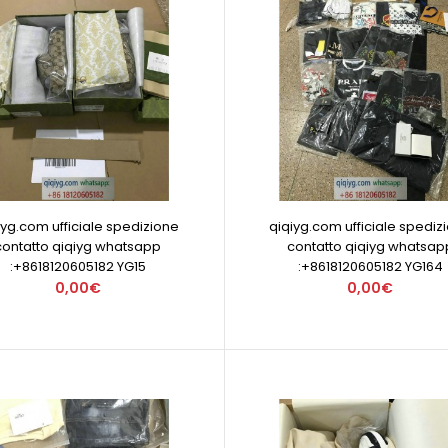
iyg.com ufficiale spedizione
qiqiyg.com ufficiale spediz
contatto qiqiyg whatsapp
contatto qiqiyg whatsap
:+8618120605182 YG15
:+8618120605182 YG164
0,00€
0,00€