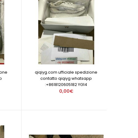
ione
qiqiyg.com ufficiale spedizione
p
contatto qiqiyg whatsapp
:+8618120605182 YG14
0,00€