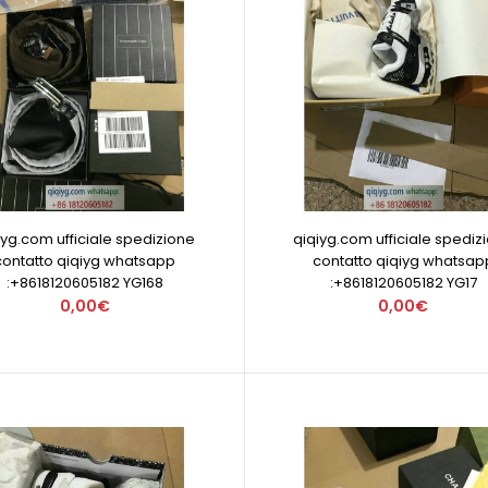
iyg.com ufficiale spedizione
qiqiyg.com ufficiale spediz
contatto qiqiyg whatsapp
contatto qiqiyg whatsap
:+8618120605182 YG168
:+8618120605182 YG17
0,00€
0,00€