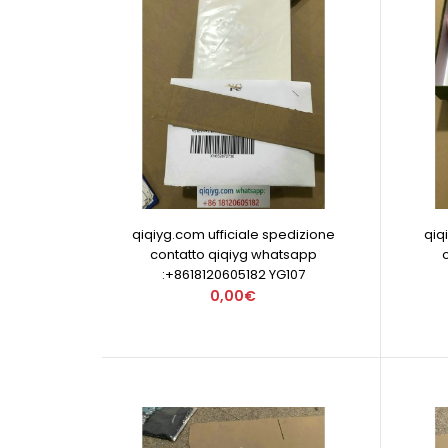
qiqiyg.com ufficiale spedizione
qiq
contatto qiqiyg whatsapp
:+8618120605182 YG107
0,00€