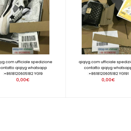
iyg.com ufficiale spedizione
qiqiyg.com ufficiale spediz
contatto qiqiyg whatsapp
contatto qiqiyg whatsap
:+8618120605182 YG19
:+8618120605182 YG191
0,00€
0,00€