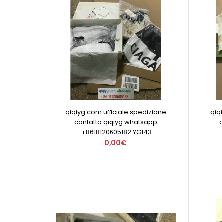
qiqiyg.com ufficiale spedizione
qiq
contatto qiqiyg whatsapp
:+8618120605182 YG143
0,00€