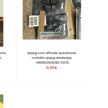
ione
qiqiyg.com ufficiale spedizione
p
contatto qiqiyg whatsapp
:+8618120605182 YG170
0,00€