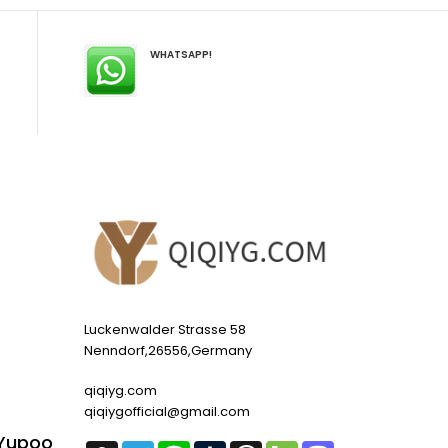
WHATSAPP!
Luckenwalder Strasse 58
Nenndorf,26556,Germany
qiqiyg.com
qiqiygofficial@gmail.com
 Yupoo