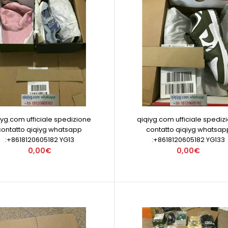
iyg.com ufficiale spedizione
qiqiyg.com ufficiale spediz
contatto qiqiyg whatsapp
contatto qiqiyg whatsap
:+8618120605182 YG13
:+8618120605182 YG133
0,00€
0,00€