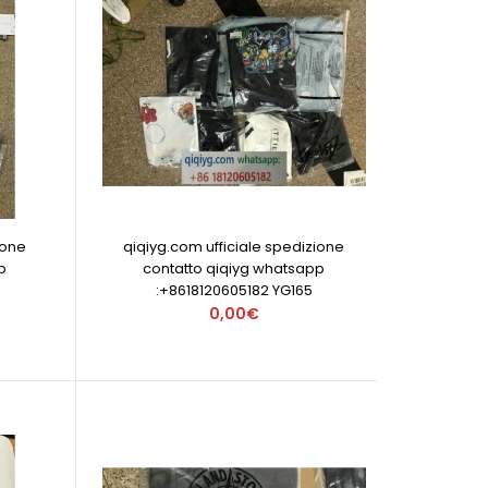
ione
qiqiyg.com ufficiale spedizione
p
contatto qiqiyg whatsapp
:+8618120605182 YG165
0,00€