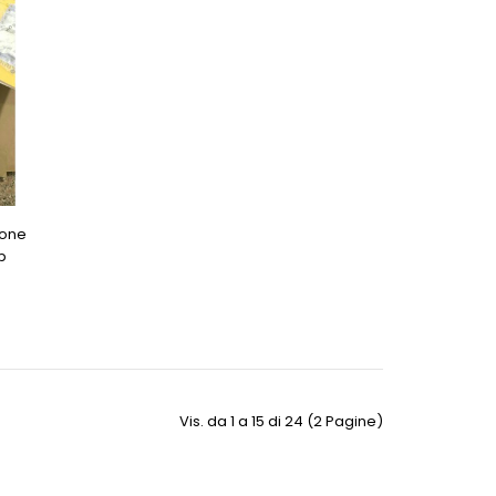
ione
p
Vis. da 1 a 15 di 24 (2 Pagine)