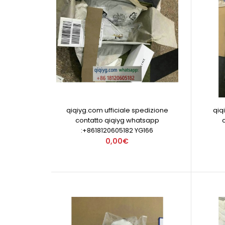
qiqiyg.com ufficiale spedizione
qiq
contatto qiqiyg whatsapp
:+8618120605182 YG166
0,00€