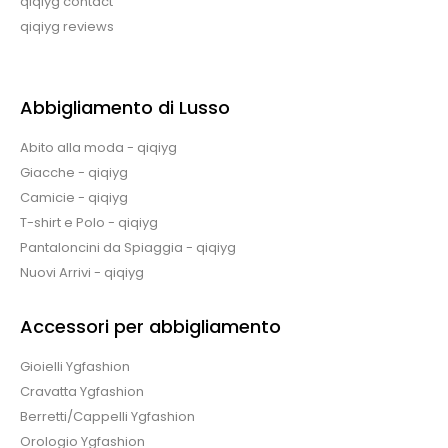
qiqiyg contact
qiqiyg reviews
Abbigliamento di Lusso
Abito alla moda - qiqiyg
Giacche - qiqiyg
Camicie - qiqiyg
T-shirt e Polo - qiqiyg
Pantaloncini da Spiaggia - qiqiyg
Nuovi Arrivi - qiqiyg
Accessori per abbigliamento
Gioielli Ygfashion
Cravatta Ygfashion
Berretti/Cappelli Ygfashion
Orologio Ygfashion