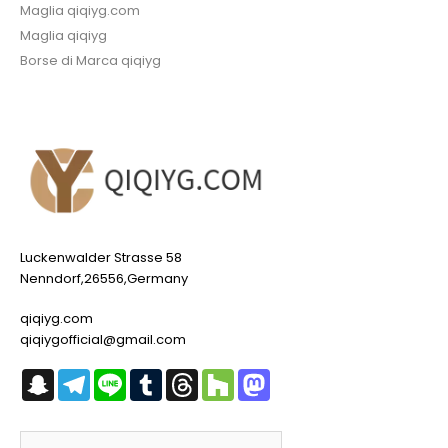
Maglia qiqiyg.com
Maglia qiqiyg
Borse di Marca qiqiyg
Luckenwalder Strasse 58
Nenndorf,26556,Germany
qiqiyg.com
qiqiygofficial@gmail.com
Snapchat
Telegram
Line
Tumblr
Threads
Houzz
Mastodon