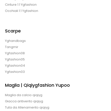
Cinture 1:1 Ygfashion
Occhiali 1:1 Ygfashion
Scarpe
Yghandbags
Tangmir
Ygfashion08
Ygfashion05
Ygfashion04
Ygfashion03
Maglia | Qiqiygfashion Yupoo
Maglia da calcio qiqiyg
Giacca antivento qiqiyg
Tuta da Allenamento qiqiyg