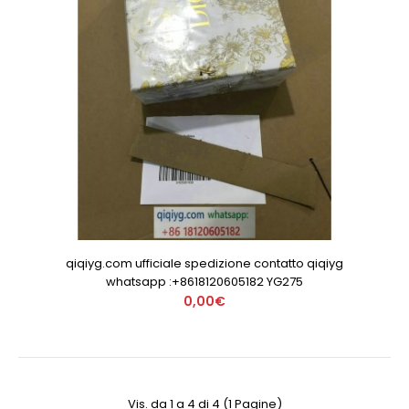
qiqiyg.com ufficiale spedizione contatto qiqiyg
whatsapp :+8618120605182 YG275
0,00€
Vis. da 1 a 4 di 4 (1 Pagine)