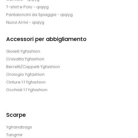
T-shirt e Polo - qiqiyg
Pantaloncini da Spiaggia - qiqiyg
Nuovi Arrivi - qiqiyg
Accessori per abbigliamento
Gioielli Ygfashion
Cravatta Ygfashion
Berretti/Cappelli Ygfashion
Orologio Ygfashion
Cinture 1:1 Ygfashion
Occhiali 1:1 Ygfashion
Scarpe
Yghandbags
Tangmir