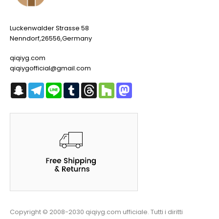
Luckenwalder Strasse 58
Nenndorf,26556,Germany
qiqiyg.com
qiqiygofficial@gmail.com
Snapchat
Telegram
Line
Tumblr
Threads
Houzz
Mastodon
Copyright © 2008-2030 qiqiyg.com ufficiale. Tutti i diritti