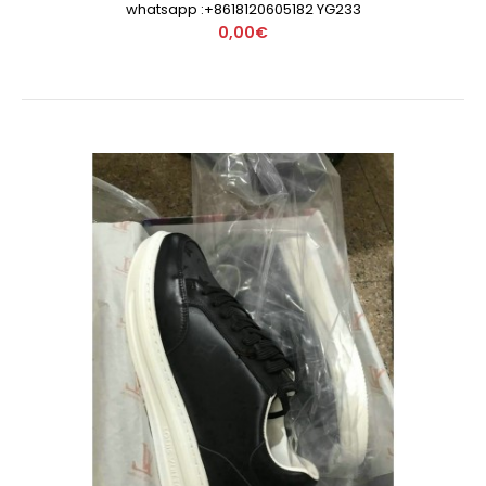
whatsapp :+8618120605182 YG233
0,00€