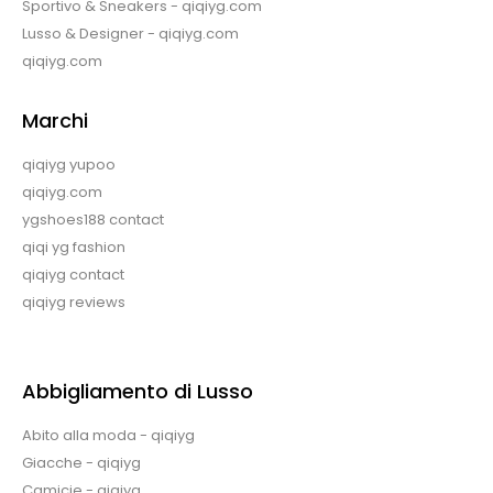
Sportivo & Sneakers - qiqiyg.com
Lusso & Designer - qiqiyg.com
qiqiyg.com
Marchi
qiqiyg yupoo
qiqiyg.com
ygshoes188 contact
qiqi yg fashion
qiqiyg contact
qiqiyg reviews
Abbigliamento di Lusso
Abito alla moda - qiqiyg
Giacche - qiqiyg
Camicie - qiqiyg