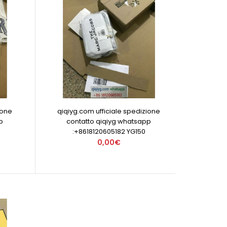
ione
qiqiyg.com ufficiale spedizione
p
contatto qiqiyg whatsapp
:+8618120605182 YG150
0,00€