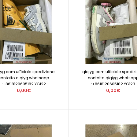
iyg.com ufficiale spedizione
qiqiyg.com ufficiale spediz
contatto qiqiyg whatsapp
contatto qiqiyg whatsap
:+8618120605182 YG122
:+8618120605182 YG123
0,00€
0,00€