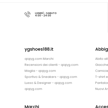
LUNEDÌ - SABATO
4:00 - 24:00
ygshoes188.it
Abbig
qiqiyg.com Marchi
Abito al
Recensioni dei clienti - qiqiyg.com
Giacche
Maglia - qiqiyg.com
Camicie
Sportivo & Sneakers - qiqiyg.com
T-shirt 
Lusso & Designer - qiqiyg.com
Pantalon
qiqiyg.com
Nuovi Arr
Marchi
Acces