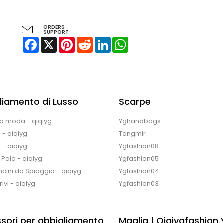
ORDERS
SUPPORT
Facebook
X
Pinterest
Reddit
LinkedIn
WhatsApp
liamento di Lusso
Scarpe
la moda - qiqiyg
Yghandbags
 - qiqiyg
Tangmir
 - qiqiyg
Ygfashion08
e Polo - qiqiyg
Ygfashion05
cini da Spiaggia - qiqiyg
Ygfashion04
ivi - qiqiyg
Ygfashion03
sori per abbigliamento
Maglia | Qiqiygfashion