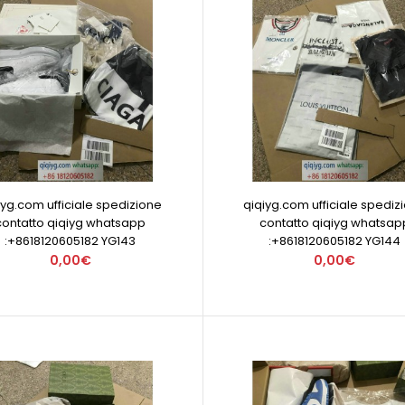
iyg.com ufficiale spedizione
qiqiyg.com ufficiale spediz
contatto qiqiyg whatsapp
contatto qiqiyg whatsap
:+8618120605182 YG143
:+8618120605182 YG144
0,00€
0,00€