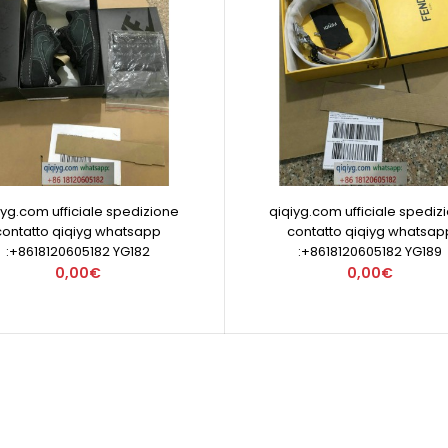
iyg.com ufficiale spedizione
qiqiyg.com ufficiale spediz
contatto qiqiyg whatsapp
contatto qiqiyg whatsap
:+8618120605182 YG182
:+8618120605182 YG189
0,00€
0,00€