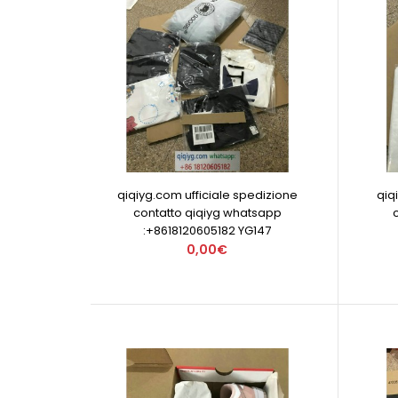
qiqiyg.com ufficiale spedizione
qiq
contatto qiqiyg whatsapp
:+8618120605182 YG147
0,00€