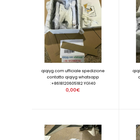
qiqiyg.com ufficiale spedizione
qiq
contatto qiqiyg whatsapp
:+8618120605182 YG140
0,00€