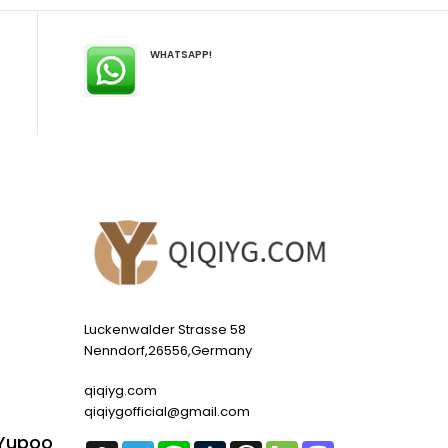
WHATSAPP!
Luckenwalder Strasse 58
Nenndorf,26556,Germany
qiqiyg.com
qiqiygofficial@gmail.com
 Yupoo