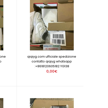
ione
qiqiyg.com ufficiale spedizione
p
contatto qiqiyg whatsapp
:+8618120605182 YG138
0,00€