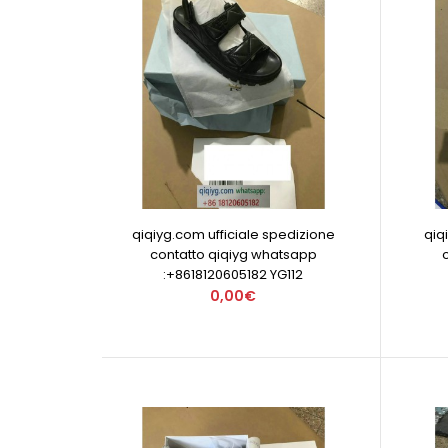
qiqiyg.com ufficiale spedizione
qiq
contatto qiqiyg whatsapp
:+8618120605182 YG112
0,00€