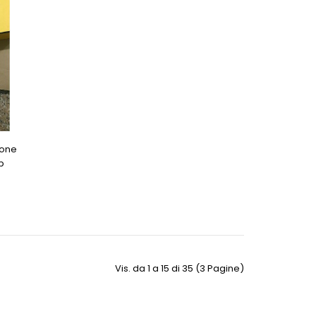
ione
p
Vis. da 1 a 15 di 35 (3 Pagine)