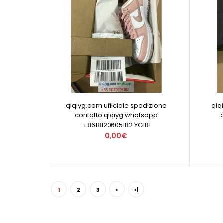
qiqiyg.com ufficiale spedizione
qiq
contatto qiqiyg whatsapp
:+8618120605182 YG181
0,00€
1
2
3
>
>|