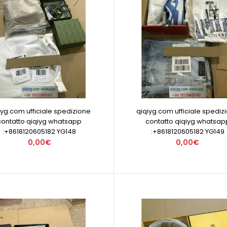
iyg.com ufficiale spedizione
qiqiyg.com ufficiale spediz
contatto qiqiyg whatsapp
contatto qiqiyg whatsap
:+8618120605182 YG148
:+8618120605182 YG149
0,00€
0,00€