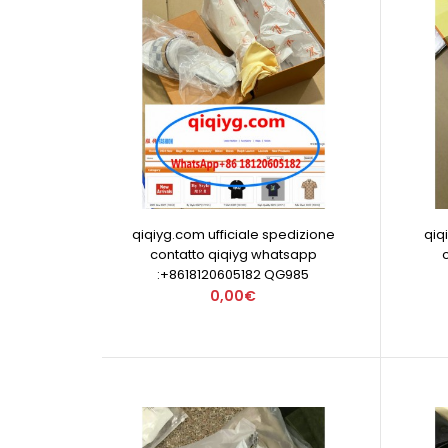
qiqiyg.com ufficiale spedizione
qiq
contatto qiqiyg whatsapp
:+8618120605182 QG985
0,00€