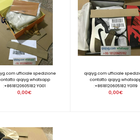
iyg.com ufficiale spedizione
qiqiyg.com ufficiale spediz
contatto qiqiyg whatsapp
contatto qiqiyg whatsap
:+8618120605182 YG01
:+8618120605182 YG119
0,00€
0,00€