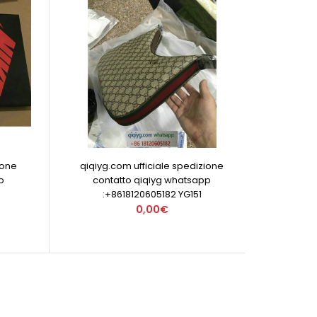
ione
qiqiyg.com ufficiale spedizione
p
contatto qiqiyg whatsapp
:+8618120605182 YG151
0,00€