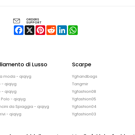
ORDERS
SUPPORT
Facebook
X
Pinterest
Reddit
LinkedIn
WhatsApp
liamento di Lusso
Scarpe
la moda - qiqiyg
Yghandbags
 - qiqiyg
Tangmir
 - qiqiyg
Ygfashion08
e Polo - qiqiyg
Ygfashion05
cini da Spiaggia - qiqiyg
Ygfashion04
ivi - qiqiyg
Ygfashion03