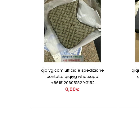
qiqiyg.com ufficiale spedizione
qiq
contatto qiqiyg whatsapp
:+8618120605182 YG152
0,00€