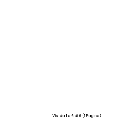
Vis. da 1 a 6 di 6 (1 Pagine)