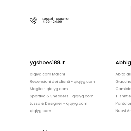
LUNEDÌ - SABATO
4:00 - 24:00
ygshoes188.it
Abbig
qiqiyg.com Marchi
Abito al
Recensioni dei clienti - qiqiyg.com
Giacche
Maglia - qiqiyg.com
Camicie
Sportivo & Sneakers - qiqiyg.com
T-shirt 
Lusso & Designer - qiqiyg.com
Pantalon
qiqiyg.com
Nuovi Arr