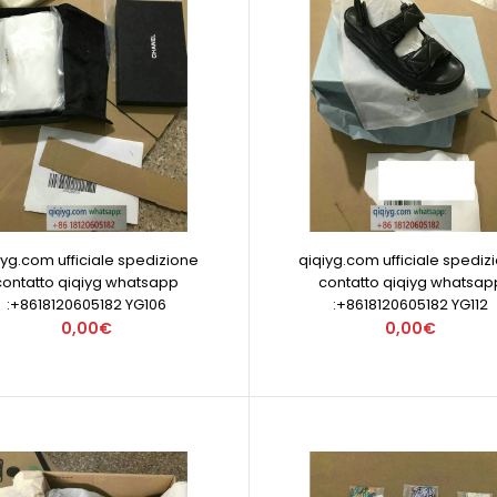
iyg.com ufficiale spedizione
qiqiyg.com ufficiale spediz
contatto qiqiyg whatsapp
contatto qiqiyg whatsap
:+8618120605182 YG106
:+8618120605182 YG112
0,00€
0,00€