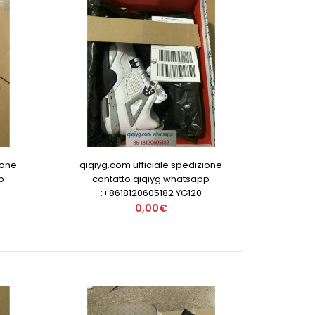
ione
qiqiyg.com ufficiale spedizione
p
contatto qiqiyg whatsapp
:+8618120605182 YG120
0,00€