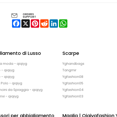
ORDERS
SUPPORT
Facebook
X
Pinterest
Reddit
LinkedIn
WhatsApp
liamento di Lusso
Scarpe
la moda - qiqiyg
Yghandbags
 - qiqiyg
Tangmir
 - qiqiyg
Ygfashion08
e Polo - qiqiyg
Ygfashion05
cini da Spiaggia - qiqiyg
Ygfashion04
ivi - qiqiyg
Ygfashion03
sori per abbigliamento
Maglia | Qiqiygfashion