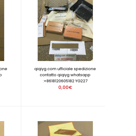
ione
qiqiyg.com ufficiale spedizione
p
contatto qiqiyg whatsapp
:+8618120605182 YG227
0,00€