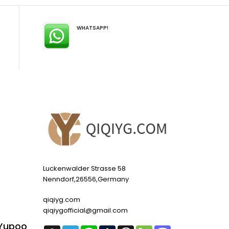
WHATSAPP!
Luckenwalder Strasse 58
Nenndorf,26556,Germany
qiqiyg.com
qiqiygofficial@gmail.com
 Yupoo