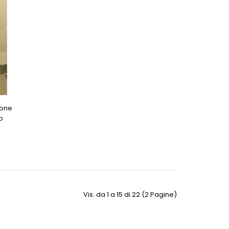
ione
p
Vis. da 1 a 15 di 22 (2 Pagine)