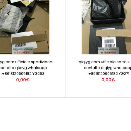
iyg.com ufficiale spedizione
qiqiyg.com ufficiale spediz
contatto qiqiyg whatsapp
contatto qiqiyg whatsap
:+8618120605182 YG263
:+8618120605182 YG271
0,00€
0,00€