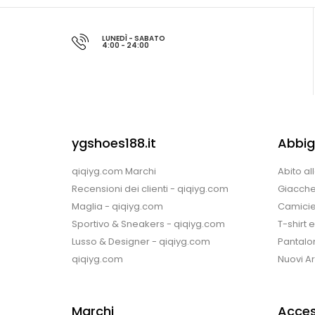
LUNEDÌ - SABATO
4:00 - 24:00
ygshoes188.it
Abbig
qiqiyg.com Marchi
Abito al
Recensioni dei clienti - qiqiyg.com
Giacche
Maglia - qiqiyg.com
Camicie
Sportivo & Sneakers - qiqiyg.com
T-shirt 
Lusso & Designer - qiqiyg.com
Pantalon
qiqiyg.com
Nuovi Arr
Marchi
Acces