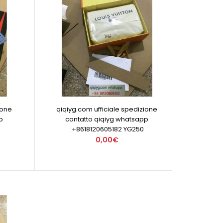
ione
qiqiyg.com ufficiale spedizione
p
contatto qiqiyg whatsapp
:+8618120605182 YG250
0,00€