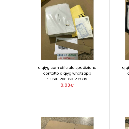
qiqiyg.com ufficiale spedizione
qiq
contatto qiqiyg whatsapp
:+8618120605182 YG09
0,00€