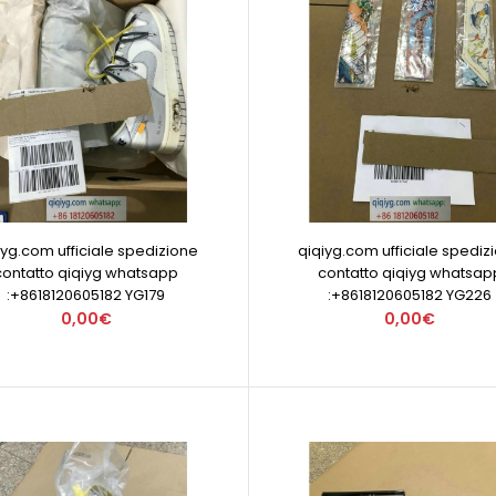
iyg.com ufficiale spedizione
qiqiyg.com ufficiale spediz
contatto qiqiyg whatsapp
contatto qiqiyg whatsap
:+8618120605182 YG179
:+8618120605182 YG226
0,00€
0,00€