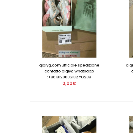
qiqiyg.com ufficiale spedizione
qiq
contatto qiqiyg whatsapp
:+8618120605182 YG239
0,00€