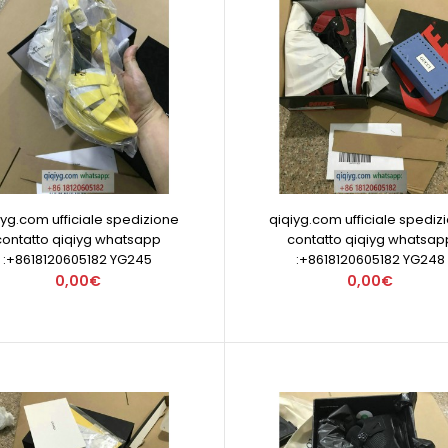
iyg.com ufficiale spedizione
qiqiyg.com ufficiale spediz
contatto qiqiyg whatsapp
contatto qiqiyg whatsap
:+8618120605182 YG245
:+8618120605182 YG248
0,00€
0,00€