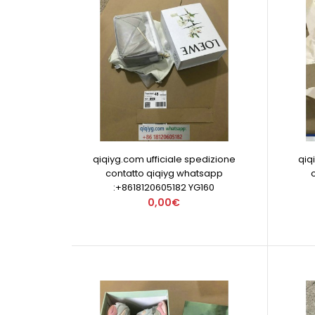
qiqiyg.com ufficiale spedizione
qiq
contatto qiqiyg whatsapp
:+8618120605182 YG160
0,00€