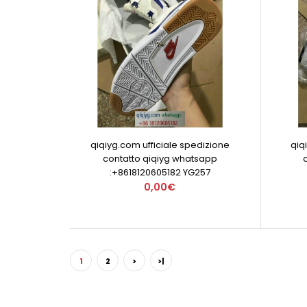
qiqiyg.com ufficiale spedizione
qiq
contatto qiqiyg whatsapp
:+8618120605182 YG257
0,00€
1
2
>
>|