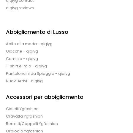
qiqiyg contact
qiqiyg reviews
Abbigliamento di Lusso
Abito alla moda - qiqiyg
Giacche - qiqiyg
Camicie - qiqiyg
T-shirt e Polo - qiqiyg
Pantaloncini da Spiaggia - qiqiyg
Nuovi Arrivi - qiqiyg
Accessori per abbigliamento
Gioielli Ygfashion
Cravatta Ygfashion
Berretti/Cappelli Ygfashion
Orologio Ygfashion