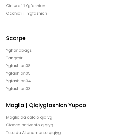
Cinture 1:1 Ygfashion
Occhiali 1:1 Ygfashion
Scarpe
Yghandbags
Tangmir
Ygfashion08
Ygfashion05
Ygfashion04
Ygfashion03
Maglia | Qiqiygfashion Yupoo
Maglia da calcio qiqiyg
Giacca antivento qiqiyg
Tuta da Allenamento qiqiyg