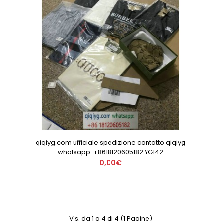
qiqiyg.com ufficiale spedizione contatto qiqiyg
whatsapp :+8618120605182 YG142
0,00€
Vis. da 1 a 4 di 4 (1 Pagine)