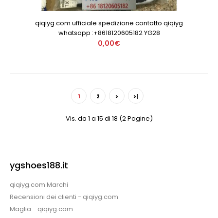
qiqiyg.com ufficiale spedizione contatto qiqiyg
whatsapp :+8618120605182 YG28
0,00€
1
2
>
>|
Vis. da 1 a 15 di 18 (2 Pagine)
ygshoes188.it
qiqiyg.com Marchi
Recensioni dei clienti - qiqiyg.com
Maglia - qiqiyg.com