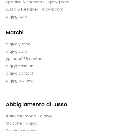
Sportivo & Sneakers - qiqiyg.com
Lusso & Designer - qiqiyg.com
qiqiyg.com
Marchi
qiqiyg yupoo
qiqiyg.com
ygshoes188 contact
qiqi yg fashion
qiqiyg contact
qiqiyg reviews
Abbigliamento di Lusso
Abito alla moda - qiqiyg
Giacche - qiqiyg
Camicie - qiqiyg