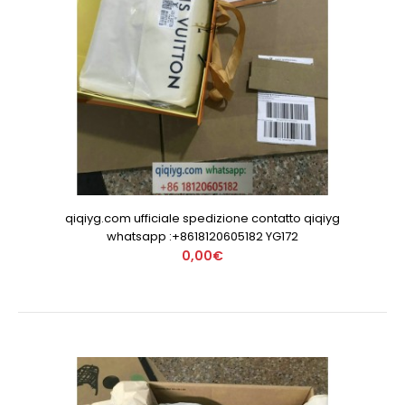
qiqiyg.com ufficiale spedizione contatto qiqiyg
whatsapp :+8618120605182 YG172
0,00€