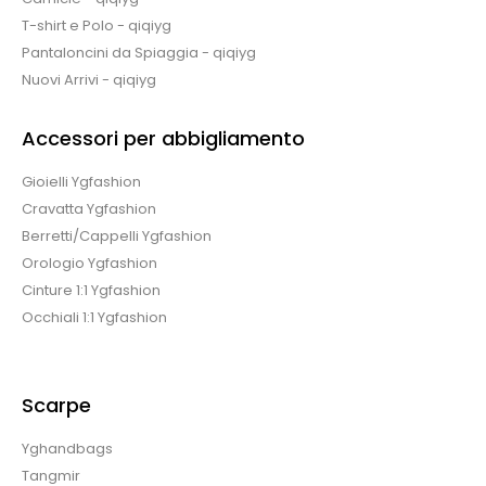
T-shirt e Polo - qiqiyg
Pantaloncini da Spiaggia - qiqiyg
Nuovi Arrivi - qiqiyg
Accessori per abbigliamento
Gioielli Ygfashion
Cravatta Ygfashion
Berretti/Cappelli Ygfashion
Orologio Ygfashion
Cinture 1:1 Ygfashion
Occhiali 1:1 Ygfashion
Scarpe
Yghandbags
Tangmir