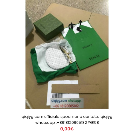
qiqiyg.com ufficiale spedizione contatto qiqiyg
whatsapp :+8618120605182 YG158
0,00€