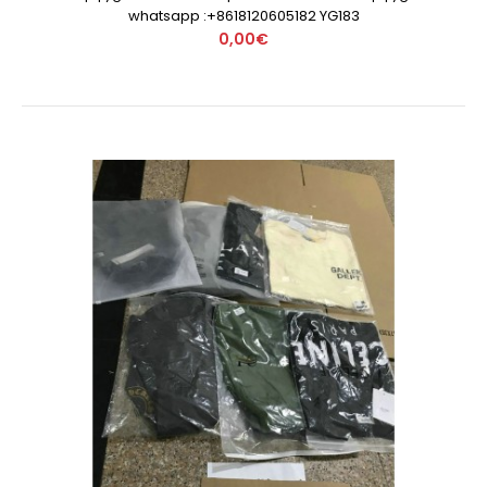
whatsapp :+8618120605182 YG183
0,00€