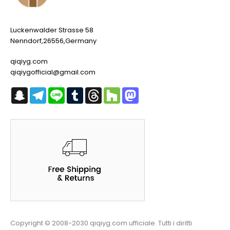
Luckenwalder Strasse 58
Nenndorf,26556,Germany
qiqiyg.com
qiqiygofficial@gmail.com
Snapchat
Telegram
Line
Tumblr
Threads
Houzz
Mastodon
Copyright © 2008-2030 qiqiyg.com ufficiale. Tutti i diritti