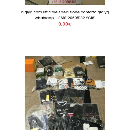
qiqiyg.com ufficiale spedizione contatto qiqiyg
whatsapp :+8618120605182 YG161
0,00€