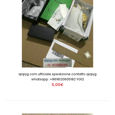
qiqiyg.com ufficiale spedizione contatto qiqiyg
whatsapp :+8618120605182 YG12
0,00€