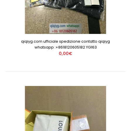
qiqiyg.com ufficiale spedizione contatto qiqiyg
whatsapp :+8618120605182 YG163
0,00€