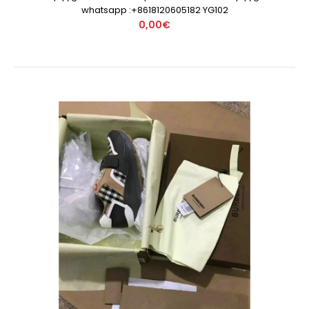
whatsapp :+8618120605182 YG102
0,00€