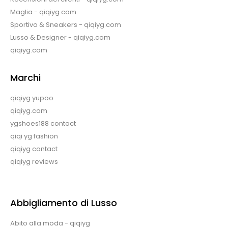
Maglia - qiqiyg.com
Sportivo & Sneakers - qiqiyg.com
Lusso & Designer - qiqiyg.com
qiqiyg.com
Marchi
qiqiyg yupoo
qiqiyg.com
ygshoes188 contact
qiqi yg fashion
qiqiyg contact
qiqiyg reviews
Abbigliamento di Lusso
Abito alla moda - qiqiyg