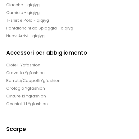
Giacche - qiqiyg
Camicie - qiqiyg
T-shirt e Polo - qiqiyg
Pantaloncini da Spiaggia - qiqiyg
Nuovi Arrivi - qiqiyg
Accessori per abbigliamento
Gioielli Ygfashion
Cravatta Ygfashion
Berretti/Cappelli Ygfashion
Orologio Ygfashion
Cinture 1:1 Ygfashion
Occhiali 1:1 Ygfashion
Scarpe