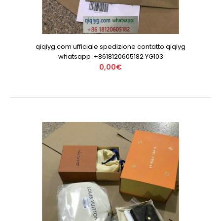
qiqiyg.com ufficiale spedizione contatto qiqiyg
whatsapp :+8618120605182 YG103
0,00€