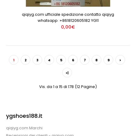
qiqiyg.com ufficiale spedizione contatto qiqiyg
whatsapp :+8618120605182 YG11
0,00€
1
2
3
4
5
6
7
8
9
>
>|
Vis. da 1 a 15 di 178 (12 Pagine)
ygshoes188.it
qiqiyg.com Marchi
Recensioni dei clienti - qiqiyg.com