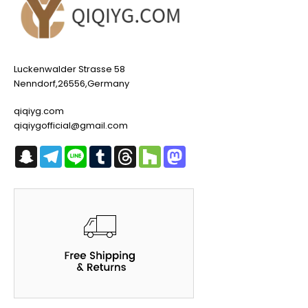
Luckenwalder Strasse 58
Nenndorf,26556,Germany
qiqiyg.com
qiqiygofficial@gmail.com
Snapchat
Telegram
Line
Tumblr
Threads
Houzz
Mastodon