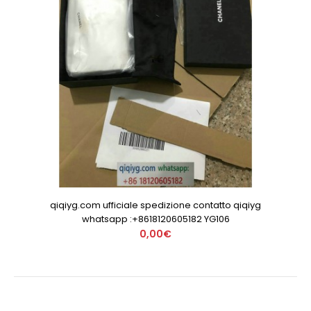
qiqiyg.com ufficiale spedizione contatto qiqiyg
whatsapp :+8618120605182 YG106
0,00€