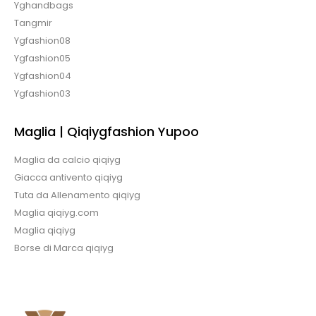
Yghandbags
Tangmir
Ygfashion08
Ygfashion05
Ygfashion04
Ygfashion03
Maglia | Qiqiygfashion Yupoo
Maglia da calcio qiqiyg
Giacca antivento qiqiyg
Tuta da Allenamento qiqiyg
Maglia qiqiyg.com
Maglia qiqiyg
Borse di Marca qiqiyg