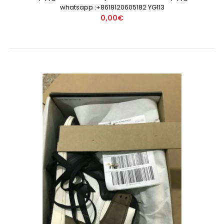
whatsapp :+8618120605182 YG113
0,00€