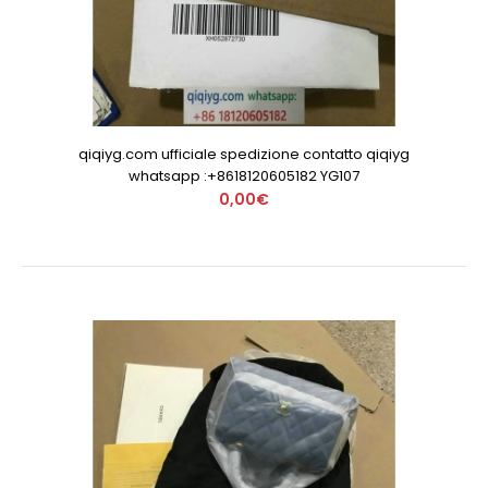
qiqiyg.com ufficiale spedizione contatto qiqiyg
whatsapp :+8618120605182 YG107
0,00€