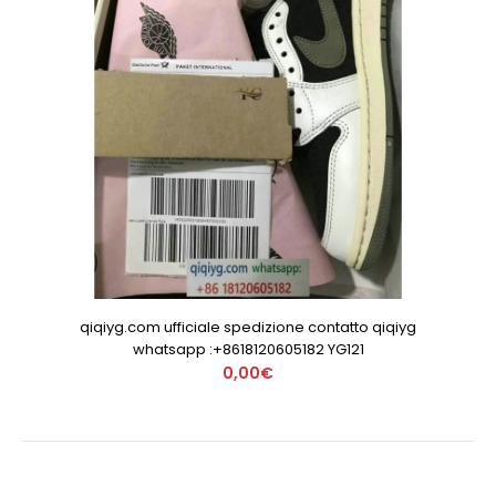
qiqiyg.com ufficiale spedizione contatto qiqiyg
whatsapp :+8618120605182 YG121
0,00€