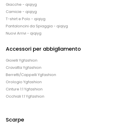
Giacche - qiqiyg
Camicie - qiqiyg
T-shirt e Polo - qiqiyg
Pantaloncini da Spiaggia - qiqiyg
Nuovi Arrivi - qiqiyg
Accessori per abbigliamento
Gioielli Ygfashion
Cravatta Ygfashion
Berretti/Cappelli Ygfashion
Orologio Ygfashion
Cinture 1:1 Ygfashion
Occhiali 1:1 Ygfashion
Scarpe