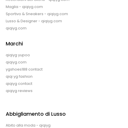
Maglia - qiqiyg.com
Sportivo & Sneakers - qiqiyg.com
Lusso & Designer - qiqiyg.com
qiqiyg.com
Marchi
qiqiyg yupoo
qiqiyg.com
ygshoes188 contact
qiqi yg fashion
qiqiyg contact
qiqiyg reviews
Abbigliamento di Lusso
Abito alla moda - qiqiyg