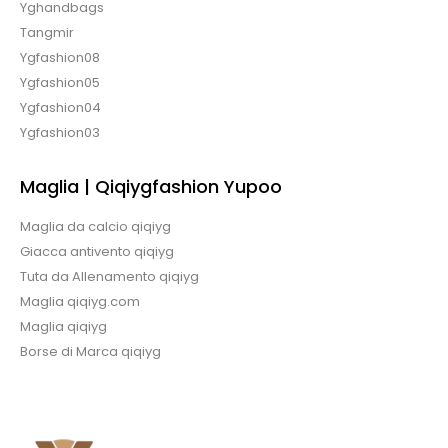
Yghandbags
Tangmir
Ygfashion08
Ygfashion05
Ygfashion04
Ygfashion03
Maglia | Qiqiygfashion Yupoo
Maglia da calcio qiqiyg
Giacca antivento qiqiyg
Tuta da Allenamento qiqiyg
Maglia qiqiyg.com
Maglia qiqiyg
Borse di Marca qiqiyg