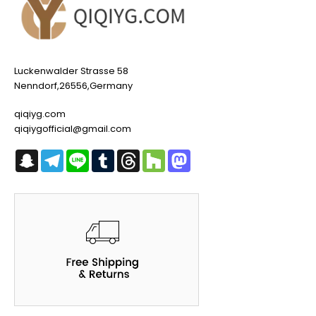
Luckenwalder Strasse 58
Nenndorf,26556,Germany
qiqiyg.com
qiqiygofficial@gmail.com
Snapchat
Telegram
Line
Tumblr
Threads
Houzz
Mastodon