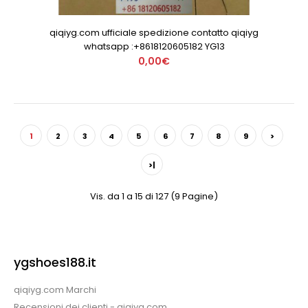
qiqiyg.com ufficiale spedizione contatto qiqiyg
whatsapp :+8618120605182 YG13
0,00€
1
2
3
4
5
6
7
8
9
>
>|
Vis. da 1 a 15 di 127 (9 Pagine)
ygshoes188.it
qiqiyg.com Marchi
Recensioni dei clienti - qiqiyg.com