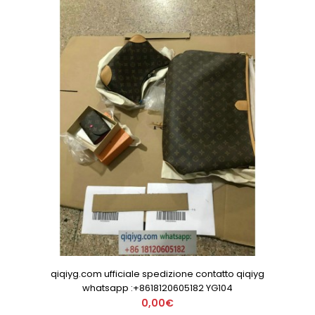
qiqiyg.com ufficiale spedizione contatto qiqiyg
whatsapp :+8618120605182 YG104
0,00€