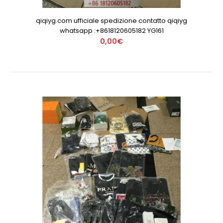
qiqiyg.com ufficiale spedizione contatto qiqiyg
whatsapp :+8618120605182 YG161
0,00€