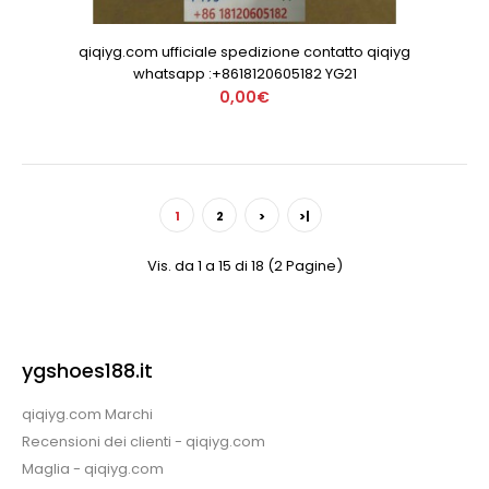
qiqiyg.com ufficiale spedizione contatto qiqiyg
whatsapp :+8618120605182 YG21
0,00€
1
2
>
>|
Vis. da 1 a 15 di 18 (2 Pagine)
ygshoes188.it
qiqiyg.com Marchi
Recensioni dei clienti - qiqiyg.com
Maglia - qiqiyg.com