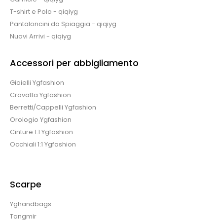
T-shirt e Polo - qiqiyg
Pantaloncini da Spiaggia - qiqiyg
Nuovi Arrivi - qiqiyg
Accessori per abbigliamento
Gioielli Ygfashion
Cravatta Ygfashion
Berretti/Cappelli Ygfashion
Orologio Ygfashion
Cinture 1:1 Ygfashion
Occhiali 1:1 Ygfashion
Scarpe
Yghandbags
Tangmir