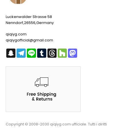
Luckenwalder Strasse 58
Nenndorf,26556,Germany
qiqiyg.com
qiqiygofficial@gmail.com
Snapchat
Telegram
Line
Tumblr
Threads
Houzz
Mastodon
Copyright © 2008-2030 qiqiyg.com ufficiale. Tutti i diritti