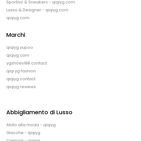
Sportivo & Sneakers - qiqiyg.com
Lusso & Designer - qiqiyg.com
qiqiyg.com
Marchi
qiqiyg yupoo
qiqiyg.com
ygshoes188 contact
qiqi yg fashion
qiqiyg contact
qiqiyg reviews
Abbigliamento di Lusso
Abito alla moda - qiqiyg
Giacche - qiqiyg
Camicie - qiqiyg