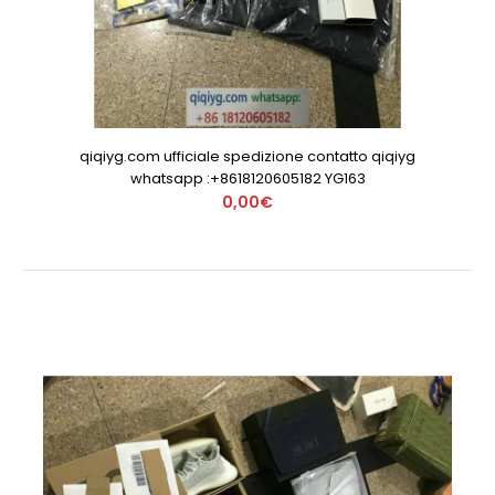
qiqiyg.com ufficiale spedizione contatto qiqiyg
whatsapp :+8618120605182 YG163
0,00€