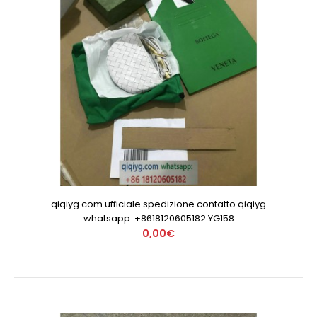
qiqiyg.com ufficiale spedizione contatto qiqiyg
whatsapp :+8618120605182 YG158
0,00€