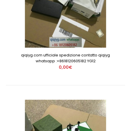
qiqiyg.com ufficiale spedizione contatto qiqiyg
whatsapp :+8618120605182 YG12
0,00€