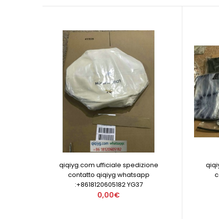
qiqiyg.com ufficiale spedizione
qiqi
contatto qiqiyg whatsapp
c
:+8618120605182 YG37
0,00€