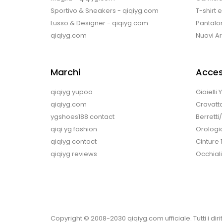
Sportivo & Sneakers - qiqiyg.com
T-shirt 
Lusso & Designer - qiqiyg.com
Pantalon
qiqiyg.com
Nuovi Arr
Marchi
Acces
qiqiyg yupoo
Gioielli
qiqiyg.com
Cravatt
ygshoes188 contact
Berretti
qiqi yg fashion
Orologi
qiqiyg contact
Cinture 
qiqiyg reviews
Occhiali
Copyright © 2008-2030 qiqiyg.com ufficiale. Tutti i diritt