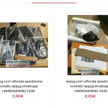
yg.com ufficiale spedizione
qiqiyg.com ufficiale spedi
ontatto qiqiyg whatsapp
contatto qiqiyg whatsa
:+8618120605182 YG38
:+8618120605182 YG39
0,00€
0,00€