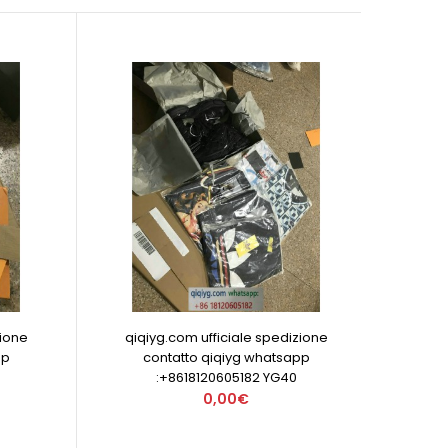
zione
qiqiyg.com ufficiale spedizione
pp
contatto qiqiyg whatsapp
:+8618120605182 YG40
0,00€