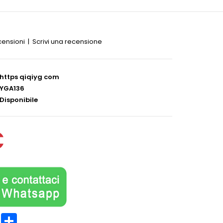
censioni
|
Scrivi una recensione
https qiqiyg com
YGA136
Disponibile
€
est
LinkedIn
Partager