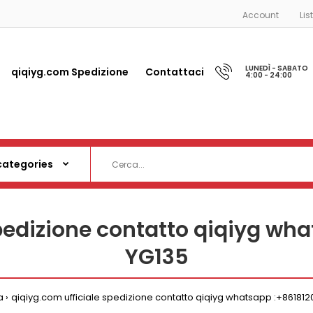
Account
Lis
LUNEDÌ - SABATO
qiqiyg.com Spedizione
Contattaci
4:00 - 24:00
spedizione contatto qiqiyg wh
YG135
a
qiqiyg.com ufficiale spedizione contatto qiqiyg whatsapp :+86181