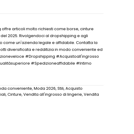
offre articoli molto richiesti come borse, cinture
à del 2025. Rivolgendoci al dropshipping e agli
amo come un'azienda legale e affidabile. Contatta la
otti diversificata e redditizia in modo conveniente ed
zioneveloce #Dropshipping #Acquistoall'ingrosso
ualitàsuperiore #Spedizioneaffidabile #Intimo
da conveniente
,
Moda 2026
,
Stili
,
Acquisto
ali
,
Cinture
,
Vendita all'ingrosso di lingerie
,
Vendita