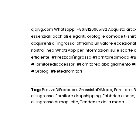
qiqiyg.com Whatsapp: +8618120605182 Acquista articoli 
essenziali, occhiali eleganti, orologi e comode t-shirt
acquirenti all'ingrosso, offriamo un valore eccezional
nostra linea WhatsApp per informazioni sulle scorte at
efficiente. #Prezzoall'ingrosso #Fornitoredimoda
#Fornitorediaccessori #Fornitorediabbigliamento #F
#Orologi #Retedifornitori
Tag:
PrezzoDiFabbrica
,
GrossistaDiModa
,
Fornitore
,
B
all'ingrosso
,
Fornitore dropshipping
,
Fabbrica cinese
all'ingrosso di magliette
,
Tendenze della moda