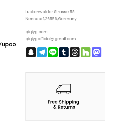
Luckenwalder Strasse 58
Nenndorf,26556,Germany
qiqiyg.com
qiqiygofficial@gmail.com
 Yupoo
Snapchat
Telegram
Line
Tumblr
Threads
Houzz
Mastodon