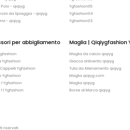
e Polo - qiqiyg
Ygfashion05
cini da Spiaggia - qiqiyg
Ygfashion04
ivi - qiqiyg
Ygfashion03
sori per abbigliamento
Maglia | Qiqiygfashion
 Ygfashion
Maglia da calcio qiqiyg
a Ygfashion
Giacca antivento qiqiyg
/Cappelli Ygfashion
Tuta da Allenamento qiqiyg
o Ygfashion
Maglia qiqiyg.com
1:1 Ygfashion
Maglia qiqiyg
 1:1 Ygfashion
Borse di Marca qiqiyg
i riservati.