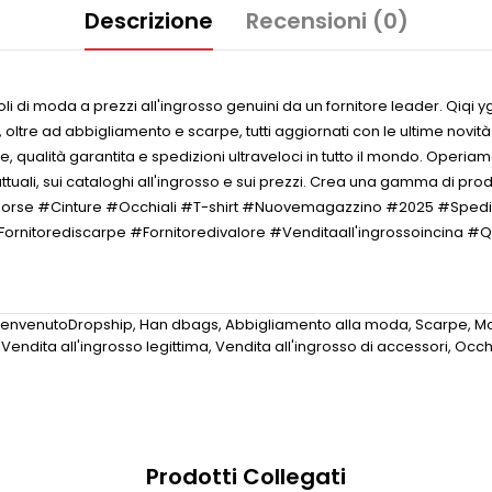
Descrizione
Recensioni (0)
di moda a prezzi all'ingrosso genuini da un fornitore leader. Qiqi yg 
, oltre ad abbigliamento e scarpe, tutti aggiornati con le ultime novit
e, qualità garantita e spedizioni ultraveloci in tutto il mondo. Operi
tuali, sui cataloghi all'ingrosso e sui prezzi. Crea una gamma di prod
 #Borse #Cinture #Occhiali #T-shirt #Nuovemagazzino #2025 #Spedi
ornitorediscarpe #Fornitoredivalore #Venditaall'ingrossoincina #Q
envenutoDropship
,
Han dbags
,
Abbigliamento alla moda
,
Scarpe
,
Mo
,
Vendita all'ingrosso legittima
,
Vendita all'ingrosso di accessori
,
Occhi
Prodotti Collegati