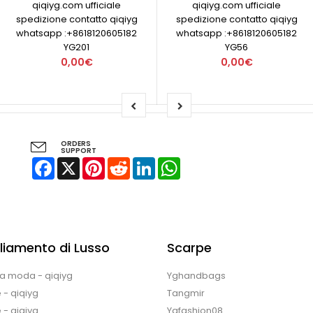
qiqiyg.com ufficiale
qiqiyg.com ufficiale
spedizione contatto qiqiyg
spedizione contatto qiqiyg
whatsapp :+8618120605182
whatsapp :+8618120605182
YG201
YG56
0,00€
0,00€
ORDERS
SUPPORT
Facebook
X
Pinterest
Reddit
LinkedIn
WhatsApp
liamento di Lusso
Scarpe
la moda - qiqiyg
Yghandbags
 - qiqiyg
Tangmir
 - qiqiyg
Ygfashion08