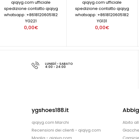
qiqiyg.com ufficiale
qiqiyg.com ufficiale
spedizione contatto qiqiyg
spedizione contatto qiqiyg
whatsapp :+8618120605182
whatsapp :+8618120605182
YG221
YG131
0,00€
0,00€
LUNEDÌ - SABATO
4:00 - 24:00
ygshoes188.it
Abbig
qiqiyg.com Marchi
Abito al
Recensioni dei clienti - qiqiyg.com
Giacche
Maglia - qiqiyg.com
Camicie