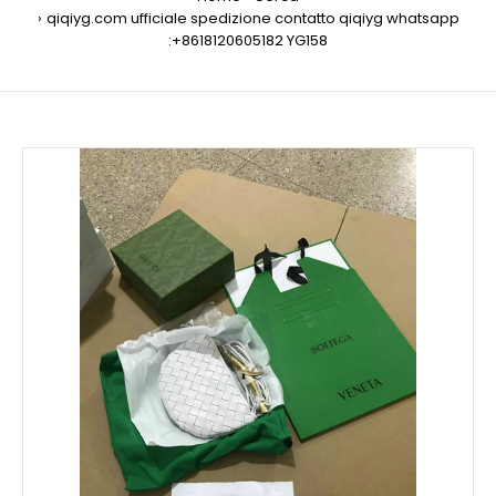
qiqiyg.com ufficiale spedizione contatto qiqiyg whatsapp
:+8618120605182 YG158