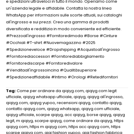
e spedizioni ultraveloci in tutto il mondo. Operiamo come
un'azienda legale e affidabile. Contatta la nostra linea
WhatsApp per informazioni sulle scorte attuali, sui cataloghi
all'ingrosso e sui prezzi. Crea una gamma di prodotti
diversificata e redditizia in modo conveniente ed efficiente.
#Prezzoall'ingrosso #Fornitoredimoda #Borse #Cinture
#Occhiali #T-shirt #Nuovemagazzino #2025
#Spedizioneveloce #Dropshipping #Acquistoall'ingrosso
#Fornitorediaccessori #Fornitorediabbigliamento
#Fornitorediscarpe #Fornitoredivalore
#Venditaall'ingrossoincina #Qualitàsuperiore
#Spedizioneaffidabile #Intimo #Orologi #Retedifornitori
Tag:
Come per ordinare da qiqiyg.com
,
qiqiyg.com legit
ufficiale
,
qiqiyg whatsapp ufficiale
,
qiqiyg
,
qiqiyg all'ingrosso
,
qiqiyg.com
,
qiqiyg yupoo
,
recensioni qiqiyg
,
contatto qiqiyg
,
contatto qiqiyg.com
,
qiqiyg whatsapp
,
qiqiyg.com ufficiale
,
qiqiyg ufficiale
,
scarpe qiqiyg
,
acc qiqiyg
,
borse qiqiyg
,
qiqiyg
legit
,
m qiqiyg
,
scarpe qiqiyg
,
come ordinare da qiqiyg
,
https
qiqiyg com
,
https m qiqiyg com
,
https acc qiqiyg com
,
https
scarpe qiqiyg com
,
qiqi fashion yupoo
,
qiqi fashion fabbrica