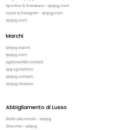
Sportivo & Sneakers - qiqiyg.com
Lusso & Designer - qiqiyg.com
qiqiyg.com
Marchi
qiqiyg yupoo
qiqiyg.com
ygshoes188 contact
qiqi yg fashion
qiqiyg contact
qiqiyg reviews
Abbigliamento di Lusso
Abito alla moda - qiqiyg
Giacche - qiqiyg