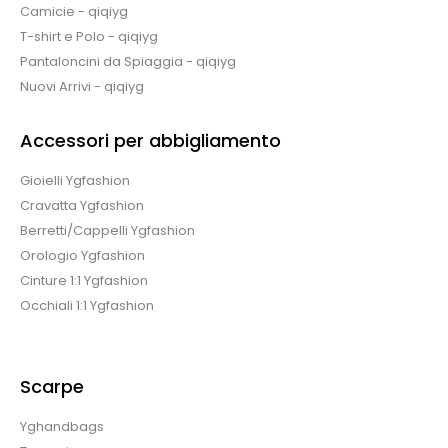
Camicie - qiqiyg
T-shirt e Polo - qiqiyg
Pantaloncini da Spiaggia - qiqiyg
Nuovi Arrivi - qiqiyg
Accessori per abbigliamento
Gioielli Ygfashion
Cravatta Ygfashion
Berretti/Cappelli Ygfashion
Orologio Ygfashion
Cinture 1:1 Ygfashion
Occhiali 1:1 Ygfashion
Scarpe
Yghandbags