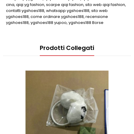
cina
,
qiqi yg fashion
,
scarpe qiqi fashion
,
sito web qiqi fashion
,
contatti ygshoes188
,
whatsapp ygshoes188
,
sito web
ygshoes188
,
come ordinare ygshoes188
,
recensione
ygshoes188
,
ygshoes188 yupoo
,
ygshoes188 Borse
Prodotti Collegati