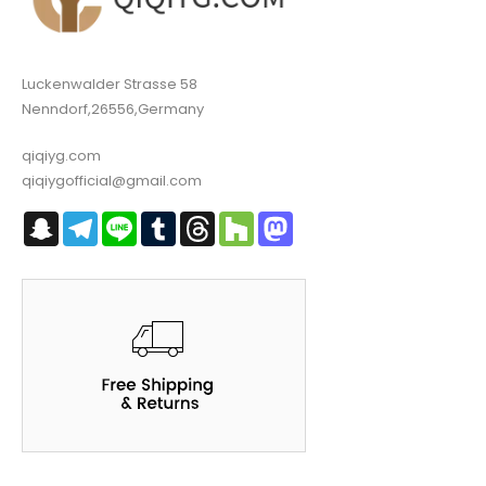
Luckenwalder Strasse 58
Nenndorf,26556,Germany
qiqiyg.com
qiqiygofficial@gmail.com
Snapchat
Telegram
Line
Tumblr
Threads
Houzz
Mastodon