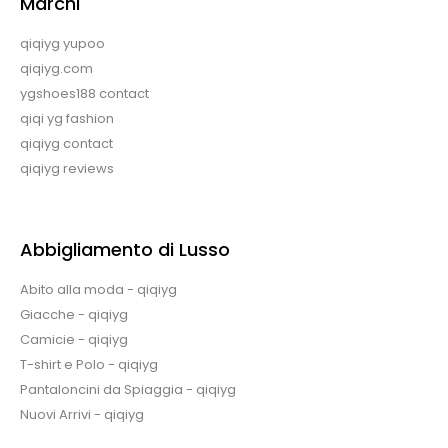
Marchi
qiqiyg yupoo
qiqiyg.com
ygshoes188 contact
qiqi yg fashion
qiqiyg contact
qiqiyg reviews
Abbigliamento di Lusso
Abito alla moda - qiqiyg
Giacche - qiqiyg
Camicie - qiqiyg
T-shirt e Polo - qiqiyg
Pantaloncini da Spiaggia - qiqiyg
Nuovi Arrivi - qiqiyg