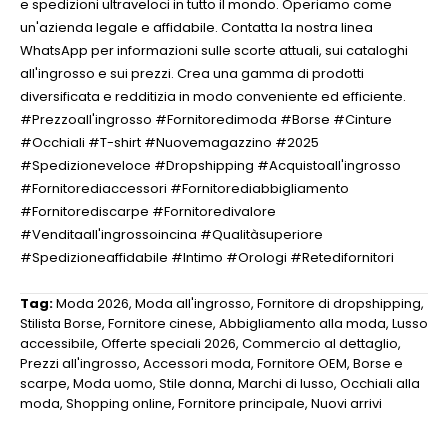
e spedizioni ultraveloci in tutto il mondo. Operiamo come
un'azienda legale e affidabile. Contatta la nostra linea
WhatsApp per informazioni sulle scorte attuali, sui cataloghi
all'ingrosso e sui prezzi. Crea una gamma di prodotti
diversificata e redditizia in modo conveniente ed efficiente.
#Prezzoall'ingrosso #Fornitoredimoda #Borse #Cinture
#Occhiali #T-shirt #Nuovemagazzino #2025
#Spedizioneveloce #Dropshipping #Acquistoall'ingrosso
#Fornitorediaccessori #Fornitorediabbigliamento
#Fornitorediscarpe #Fornitoredivalore
#Venditaall'ingrossoincina #Qualitàsuperiore
#Spedizioneaffidabile #Intimo #Orologi #Retedifornitori
Tag:
Moda 2026
,
Moda all'ingrosso
,
Fornitore di dropshipping
,
Stilista Borse
,
Fornitore cinese
,
Abbigliamento alla moda
,
Lusso
accessibile
,
Offerte speciali 2026
,
Commercio al dettaglio
,
Prezzi all'ingrosso
,
Accessori moda
,
Fornitore OEM
,
Borse e
scarpe
,
Moda uomo
,
Stile donna
,
Marchi di lusso
,
Occhiali alla
moda
,
Shopping online
,
Fornitore principale
,
Nuovi arrivi