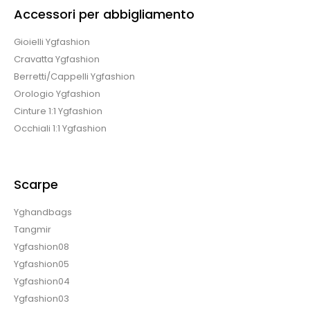
Accessori per abbigliamento
Gioielli Ygfashion
Cravatta Ygfashion
Berretti/Cappelli Ygfashion
Orologio Ygfashion
Cinture 1:1 Ygfashion
Occhiali 1:1 Ygfashion
Scarpe
Yghandbags
Tangmir
Ygfashion08
Ygfashion05
Ygfashion04
Ygfashion03