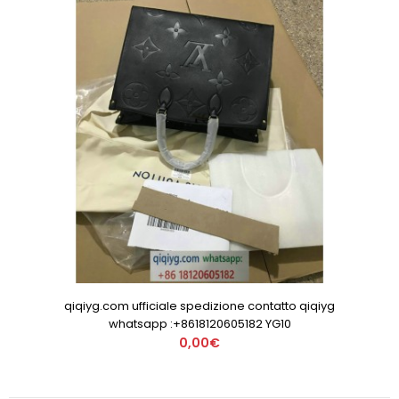
qiqiyg.com ufficiale spedizione contatto qiqiyg
whatsapp :+8618120605182 YG10
0,00€