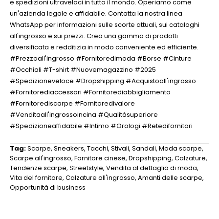
e spedizioni ultraveloci in tutto il mondo. Operiamo come
un'azienda legale e affidabile. Contatta la nostra linea
WhatsApp per informazioni sulle scorte attuali, sui cataloghi
all'ingrosso e sui prezzi. Crea una gamma di prodotti
diversificata e redditizia in modo conveniente ed efficiente.
#Prezzoall'ingrosso #Fornitoredimoda #Borse #Cinture
#Occhiali #T-shirt #Nuovemagazzino #2025
#Spedizioneveloce #Dropshipping #Acquistoall'ingrosso
#Fornitorediaccessori #Fornitorediabbigliamento
#Fornitorediscarpe #Fornitoredivalore
#Venditaall'ingrossoincina #Qualitàsuperiore
#Spedizioneaffidabile #Intimo #Orologi #Retedifornitori
Tag:
Scarpe
,
Sneakers
,
Tacchi
,
Stivali
,
Sandali
,
Moda scarpe
,
Scarpe all'ingrosso
,
Fornitore cinese
,
Dropshipping
,
Calzature
,
Tendenze scarpe
,
Streetstyle
,
Vendita al dettaglio di moda
,
Vita del fornitore
,
Calzature all'ingrosso
,
Amanti delle scarpe
,
Opportunità di business