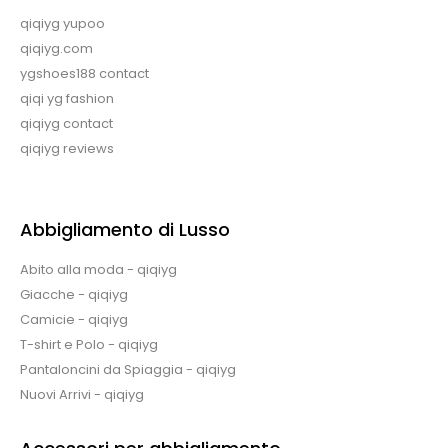
qiqiyg yupoo
qiqiyg.com
ygshoes188 contact
qiqi yg fashion
qiqiyg contact
qiqiyg reviews
Abbigliamento di Lusso
Abito alla moda - qiqiyg
Giacche - qiqiyg
Camicie - qiqiyg
T-shirt e Polo - qiqiyg
Pantaloncini da Spiaggia - qiqiyg
Nuovi Arrivi - qiqiyg