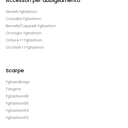
Accessori per abbigliamento
Gioielli Ygfashion
Cravatta Ygfashion
Berretti/Cappelli Ygfashion
Orologio Ygfashion
Cinture 1:1 Ygfashion
Occhiali 1:1 Ygfashion
Scarpe
Yghandbags
Tangmir
Ygfashion08
Ygfashion05
Ygfashion04
Ygfashion03