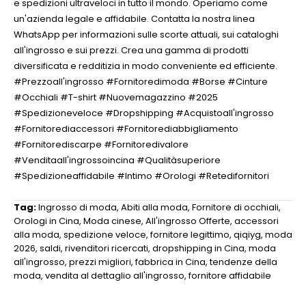
e spedizioni ultraveloci in tutto il mondo. Operiamo come
un'azienda legale e affidabile. Contatta la nostra linea
WhatsApp per informazioni sulle scorte attuali, sui cataloghi
all'ingrosso e sui prezzi. Crea una gamma di prodotti
diversificata e redditizia in modo conveniente ed efficiente.
#Prezzoall'ingrosso #Fornitoredimoda #Borse #Cinture
#Occhiali #T-shirt #Nuovemagazzino #2025
#Spedizioneveloce #Dropshipping #Acquistoall'ingrosso
#Fornitorediaccessori #Fornitorediabbigliamento
#Fornitorediscarpe #Fornitoredivalore
#Venditaall'ingrossoincina #Qualitàsuperiore
#Spedizioneaffidabile #Intimo #Orologi #Retedifornitori
Tag:
Ingrosso di moda
,
Abiti alla moda
,
Fornitore di occhiali
,
Orologi in Cina
,
Moda cinese
,
All'ingrosso Offerte
,
accessori
alla moda
,
spedizione veloce
,
fornitore legittimo
,
qiqiyg
,
moda
2026
,
saldi
,
rivenditori ricercati
,
dropshipping in Cina
,
moda
all'ingrosso
,
prezzi migliori
,
fabbrica in Cina
,
tendenze della
moda
,
vendita al dettaglio all'ingrosso
,
fornitore affidabile