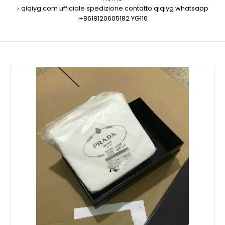
qiqiyg.com ufficiale spedizione contatto qiqiyg whatsapp
:+8618120605182 YG116