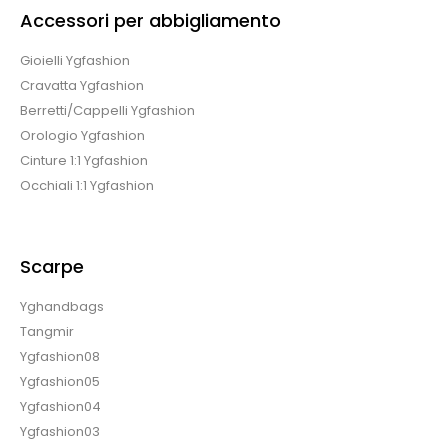
Accessori per abbigliamento
Gioielli Ygfashion
Cravatta Ygfashion
Berretti/Cappelli Ygfashion
Orologio Ygfashion
Cinture 1:1 Ygfashion
Occhiali 1:1 Ygfashion
Scarpe
Yghandbags
Tangmir
Ygfashion08
Ygfashion05
Ygfashion04
Ygfashion03