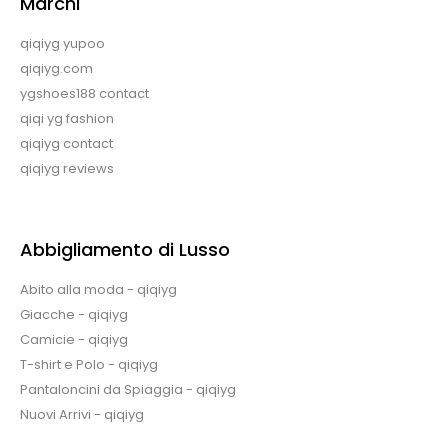
Marchi
qiqiyg yupoo
qiqiyg.com
ygshoes188 contact
qiqi yg fashion
qiqiyg contact
qiqiyg reviews
Abbigliamento di Lusso
Abito alla moda - qiqiyg
Giacche - qiqiyg
Camicie - qiqiyg
T-shirt e Polo - qiqiyg
Pantaloncini da Spiaggia - qiqiyg
Nuovi Arrivi - qiqiyg