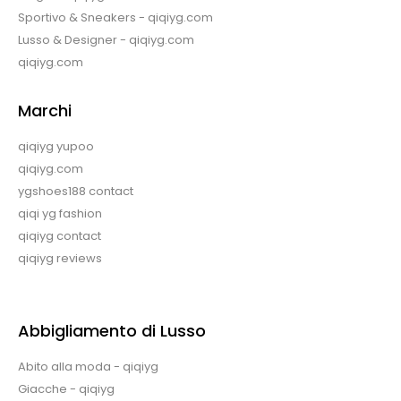
Sportivo & Sneakers - qiqiyg.com
Lusso & Designer - qiqiyg.com
qiqiyg.com
Marchi
qiqiyg yupoo
qiqiyg.com
ygshoes188 contact
qiqi yg fashion
qiqiyg contact
qiqiyg reviews
Abbigliamento di Lusso
Abito alla moda - qiqiyg
Giacche - qiqiyg