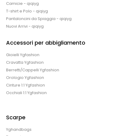
Camicie - qiqiyg
T-shirt e Polo - qiqiyg
Pantaloncini da Spiaggia - qiqiyg
Nuovi Arrivi - qiqiyg
Accessori per abbigliamento
Gioielli Ygfashion
Cravatta Ygfashion
Berretti/Cappelli Ygfashion
Orologio Ygfashion
Cinture 1:1 Ygfashion
Occhiali 1:1 Ygfashion
Scarpe
Yghandbags