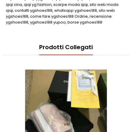
qiqi cina
,
qiqi yg fashion
,
scarpe moda qiqi
,
sito web moda
qiqi
,
contatti ygshoes188
,
whatsapp ygshoes188
,
sito web
ygshoes188
,
come fare ygshoes188 Ordine
,
recensione
ygshoes188
,
ygshoes188 yupoo
,
borse ygshoes188
Prodotti Collegati