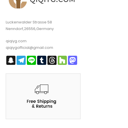
Luckenwalder Strasse 58
Nenndorf,26556,Germany
qiqiyg.com
qiqiygofficial@gmail.com
Snapchat
Telegram
Line
Tumblr
Threads
Houzz
Mastodon