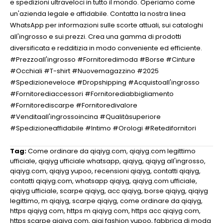
e spedizioni ultraveloci in tutto il mondo. Operiamo come
un'azienda legale e affidabile. Contatta la nostra linea
WhatsApp per informazioni sulle scorte attuali, sui cataloghi
all'ingrosso e sui prezzi. Crea una gamma di prodotti
diversificata e redditizia in modo conveniente ed efficiente.
#Prezzoall'ingrosso #Fornitoredimoda #Borse #Cinture
#Occhiali #T-shirt #Nuovemagazzino #2025
#Spedizioneveloce #Dropshipping #Acquistoall'ingrosso
#Fornitorediaccessori #Fornitorediabbigliamento
#Fornitorediscarpe #Fornitoredivalore
#Venditaall'ingrossoincina #Qualitàsuperiore
#Spedizioneaffidabile #Intimo #Orologi #Retedifornitori
Tag:
Come ordinare da qiqiyg.com
,
qiqiyg.com legittimo
ufficiale
,
qiqiyg ufficiale whatsapp
,
qiqiyg
,
qiqiyg all'ingrosso
,
qiqiyg.com
,
qiqiyg yupoo
,
recensioni qiqiyg
,
contatti qiqiyg
,
contatti qiqiyg.com
,
whatsapp qiqiyg
,
qiqiyg.com ufficiale
,
qiqiyg ufficiale
,
scarpe qiqiyg
,
acc qiqiyg
,
borse qiqiyg
,
qiqiyg
legittimo
,
m qiqiyg
,
scarpe qiqiyg
,
come ordinare da qiqiyg
,
https qiqiyg com
,
https m qiqiyg com
,
https acc qiqiyg com
,
https scarpe qiqiyg com
,
qiqi fashion yupoo
,
fabbrica di moda