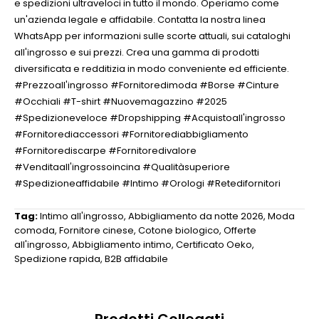
e spedizioni ultraveloci in tutto il mondo. Operiamo come
un'azienda legale e affidabile. Contatta la nostra linea
WhatsApp per informazioni sulle scorte attuali, sui cataloghi
all'ingrosso e sui prezzi. Crea una gamma di prodotti
diversificata e redditizia in modo conveniente ed efficiente.
#Prezzoall'ingrosso #Fornitoredimoda #Borse #Cinture
#Occhiali #T-shirt #Nuovemagazzino #2025
#Spedizioneveloce #Dropshipping #Acquistoall'ingrosso
#Fornitorediaccessori #Fornitorediabbigliamento
#Fornitorediscarpe #Fornitoredivalore
#Venditaall'ingrossoincina #Qualitàsuperiore
#Spedizioneaffidabile #Intimo #Orologi #Retedifornitori
Tag:
Intimo all'ingrosso
,
Abbigliamento da notte 2026
,
Moda
comoda
,
Fornitore cinese
,
Cotone biologico
,
Offerte
all'ingrosso
,
Abbigliamento intimo
,
Certificato Oeko
,
Spedizione rapida
,
B2B affidabile