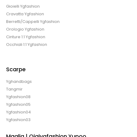
Gioielli Ygfashion
Cravatta Ygfashion
Berretti/Cappelli Ygfashion
Orologio Ygfashion
Cinture 1:1 Ygfashion
Occhiali 1:1 Ygfashion
Scarpe
Yghandbags
Tangmir
Ygfashion08
Ygfashion05
Ygfashion04
Ygfashion03
Maglia | Qiqiygfashion Yupoo