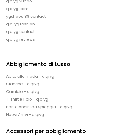
qiqiyg yupoo
qiqiyg.com
ygshoes188 contact
qiqi yg fashion
qiqiyg contact
qiqiyg reviews
Abbigliamento di Lusso
Abito alla moda - qiqiyg
Giacche - qiqiyg
Camicie - qiqiyg
T-shirt e Polo - qiqiyg
Pantaloncini da Spiaggia - qiqiyg
Nuovi Arrivi - qiqiyg
Accessori per abbigliamento