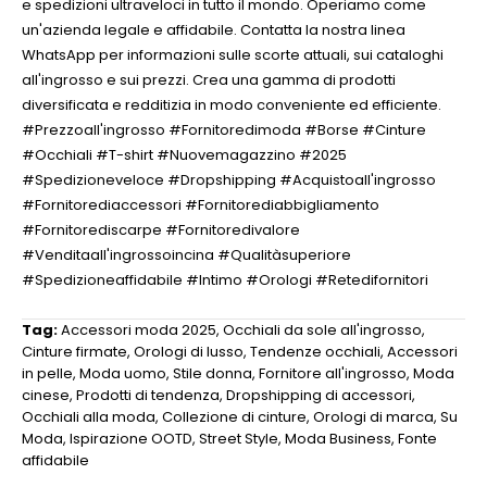
e spedizioni ultraveloci in tutto il mondo. Operiamo come
un'azienda legale e affidabile. Contatta la nostra linea
WhatsApp per informazioni sulle scorte attuali, sui cataloghi
all'ingrosso e sui prezzi. Crea una gamma di prodotti
diversificata e redditizia in modo conveniente ed efficiente.
#Prezzoall'ingrosso #Fornitoredimoda #Borse #Cinture
#Occhiali #T-shirt #Nuovemagazzino #2025
#Spedizioneveloce #Dropshipping #Acquistoall'ingrosso
#Fornitorediaccessori #Fornitorediabbigliamento
#Fornitorediscarpe #Fornitoredivalore
#Venditaall'ingrossoincina #Qualitàsuperiore
#Spedizioneaffidabile #Intimo #Orologi #Retedifornitori
Tag:
Accessori moda 2025
,
Occhiali da sole all'ingrosso
,
Cinture firmate
,
Orologi di lusso
,
Tendenze occhiali
,
Accessori
in pelle
,
Moda uomo
,
Stile donna
,
Fornitore all'ingrosso
,
Moda
cinese
,
Prodotti di tendenza
,
Dropshipping di accessori
,
Occhiali alla moda
,
Collezione di cinture
,
Orologi di marca
,
Su
Moda
,
Ispirazione OOTD
,
Street Style
,
Moda Business
,
Fonte
affidabile