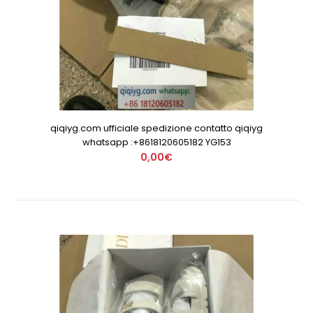
qiqiyg.com ufficiale spedizione contatto qiqiyg
whatsapp :+8618120605182 YG153
0,00€