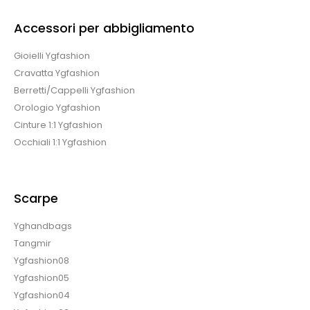
Accessori per abbigliamento
Gioielli Ygfashion
Cravatta Ygfashion
Berretti/Cappelli Ygfashion
Orologio Ygfashion
Cinture 1:1 Ygfashion
Occhiali 1:1 Ygfashion
Scarpe
Yghandbags
Tangmir
Ygfashion08
Ygfashion05
Ygfashion04