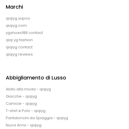
Marchi
qiqiyg yupoo
qiqiyg.com
ygshoes188 contact
qiqi yg fashion
qiqiyg contact
qiqiyg reviews
Abbigliamento di Lusso
Abito alla moda - qiqiyg
Giacche - qiqiyg
Camicie - qiqiyg
T-shirt e Polo - qiqiyg
Pantaloncini da Spiaggia - qiqiyg
Nuovi Arrivi - qiqiyg