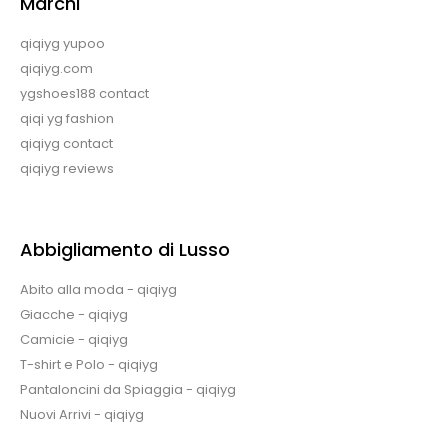
Marchi
qiqiyg yupoo
qiqiyg.com
ygshoes188 contact
qiqi yg fashion
qiqiyg contact
qiqiyg reviews
Abbigliamento di Lusso
Abito alla moda - qiqiyg
Giacche - qiqiyg
Camicie - qiqiyg
T-shirt e Polo - qiqiyg
Pantaloncini da Spiaggia - qiqiyg
Nuovi Arrivi - qiqiyg