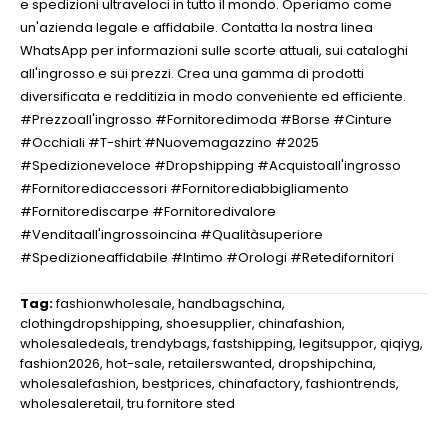
e spedizioni ultraveloci in tutto il mondo. Operiamo come
un'azienda legale e affidabile. Contatta la nostra linea
WhatsApp per informazioni sulle scorte attuali, sui cataloghi
all'ingrosso e sui prezzi. Crea una gamma di prodotti
diversificata e redditizia in modo conveniente ed efficiente.
#Prezzoall'ingrosso #Fornitoredimoda #Borse #Cinture
#Occhiali #T-shirt #Nuovemagazzino #2025
#Spedizioneveloce #Dropshipping #Acquistoall'ingrosso
#Fornitorediaccessori #Fornitorediabbigliamento
#Fornitorediscarpe #Fornitoredivalore
#Venditaall'ingrossoincina #Qualitàsuperiore
#Spedizioneaffidabile #Intimo #Orologi #Retedifornitori
Tag:
fashionwholesale
,
handbagschina
,
clothingdropshipping
,
shoesupplier
,
chinafashion
,
wholesaledeals
,
trendybags
,
fastshipping
,
legitsuppor
,
qiqiyg
,
fashion2026
,
hot-sale
,
retailerswanted
,
dropshipchina
,
wholesalefashion
,
bestprices
,
chinafactory
,
fashiontrends
,
wholesaleretail
,
tru fornitore sted