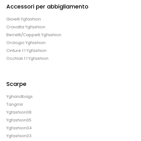
Accessori per abbigliamento
Gioielli Ygfashion
Cravatta Ygfashion
Berretti/Cappelli Ygfashion
Orologio Ygfashion
Cinture 1:1 Ygfashion
Occhiali 1:1 Ygfashion
Scarpe
Yghandbags
Tangmir
Ygfashion08
Ygfashion05
Ygfashion04
Ygfashion03