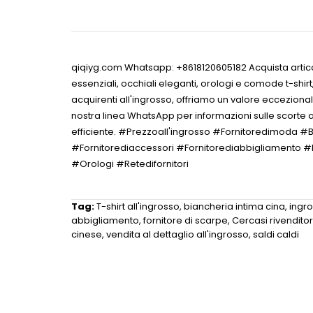
qiqiyg.com Whatsapp: +8618120605182 Acquista articoli 
essenziali, occhiali eleganti, orologi e comode t-shirt
acquirenti all'ingrosso, offriamo un valore eccezional
nostra linea WhatsApp per informazioni sulle scorte at
efficiente. #Prezzoall'ingrosso #Fornitoredimoda
#Fornitorediaccessori #Fornitorediabbigliamento #F
#Orologi #Retedifornitori
Tag:
T-shirt all'ingrosso
,
biancheria intima cina
,
ingro
abbigliamento
,
fornitore di scarpe
,
Cercasi rivenditor
cinese
,
vendita al dettaglio all'ingrosso
,
saldi caldi