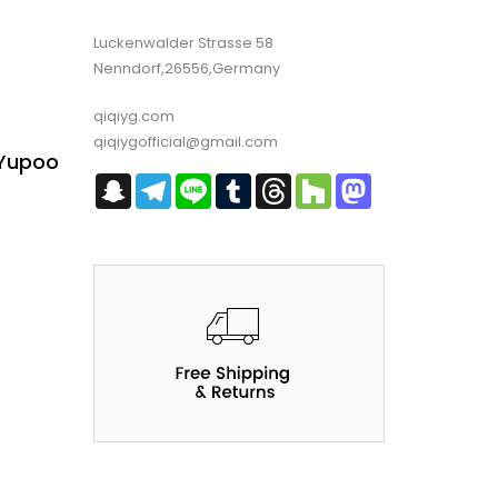
Luckenwalder Strasse 58
Nenndorf,26556,Germany
qiqiyg.com
qiqiygofficial@gmail.com
 Yupoo
Snapchat
Telegram
Line
Tumblr
Threads
Houzz
Mastodon