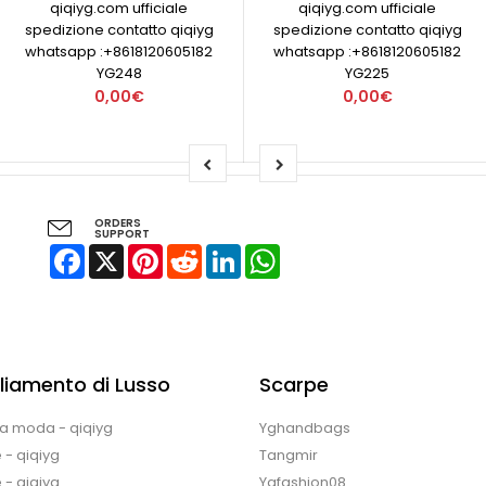
qiqiyg.com ufficiale
qiqiyg.com ufficiale
spedizione contatto qiqiyg
spedizione contatto qiqiyg
whatsapp :+8618120605182
whatsapp :+8618120605182
YG248
YG225
0,00€
0,00€
ORDERS
SUPPORT
Facebook
X
Pinterest
Reddit
LinkedIn
WhatsApp
liamento di Lusso
Scarpe
la moda - qiqiyg
Yghandbags
 - qiqiyg
Tangmir
 - qiqiyg
Ygfashion08