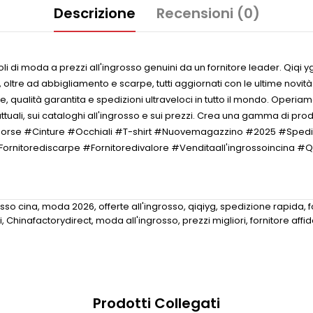
Descrizione
Recensioni (0)
di moda a prezzi all'ingrosso genuini da un fornitore leader. Qiqi yg 
, oltre ad abbigliamento e scarpe, tutti aggiornati con le ultime novit
e, qualità garantita e spedizioni ultraveloci in tutto il mondo. Operi
tuali, sui cataloghi all'ingrosso e sui prezzi. Crea una gamma di prod
 #Borse #Cinture #Occhiali #T-shirt #Nuovemagazzino #2025 #Spedi
ornitorediscarpe #Fornitoredivalore #Venditaall'ingrossoincina #Q
sso cina
,
moda 2026
,
offerte all'ingrosso
,
qiqiyg
,
spedizione rapida
,
f
i
,
Chinafactorydirect
,
moda all'ingrosso
,
prezzi migliori
,
fornitore affi
Prodotti Collegati