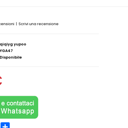
censioni
|
Scrivi una recensione
qiqiyg yupoo
YGA47
Disponibile
€
est
LinkedIn
Partager