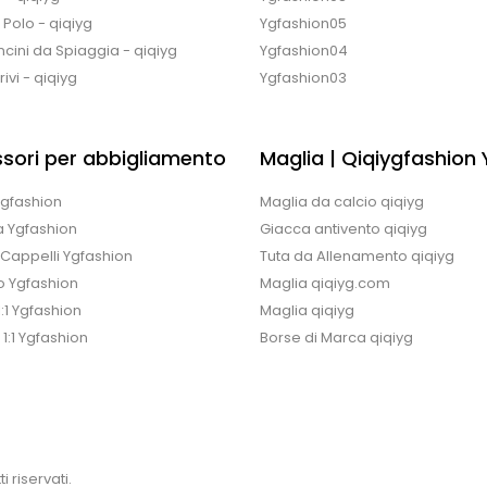
e Polo - qiqiyg
Ygfashion05
cini da Spiaggia - qiqiyg
Ygfashion04
ivi - qiqiyg
Ygfashion03
sori per abbigliamento
Maglia | Qiqiygfashion
 Ygfashion
Maglia da calcio qiqiyg
a Ygfashion
Giacca antivento qiqiyg
/Cappelli Ygfashion
Tuta da Allenamento qiqiyg
o Ygfashion
Maglia qiqiyg.com
1:1 Ygfashion
Maglia qiqiyg
 1:1 Ygfashion
Borse di Marca qiqiyg
i riservati.