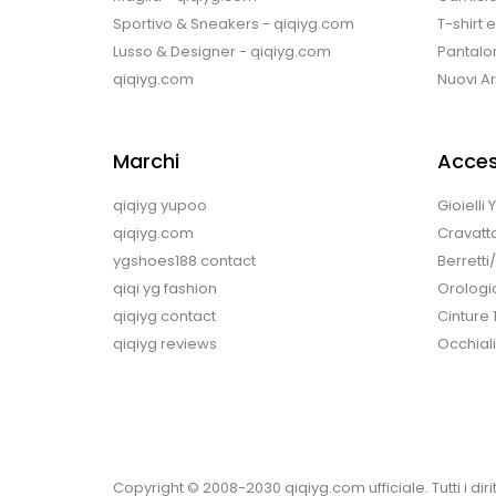
Sportivo & Sneakers - qiqiyg.com
T-shirt 
Lusso & Designer - qiqiyg.com
Pantalon
qiqiyg.com
Nuovi Arr
Marchi
Acces
qiqiyg yupoo
Gioielli
qiqiyg.com
Cravatt
ygshoes188 contact
Berretti
qiqi yg fashion
Orologi
qiqiyg contact
Cinture 
qiqiyg reviews
Occhiali
Copyright © 2008-2030 qiqiyg.com ufficiale. Tutti i diritt