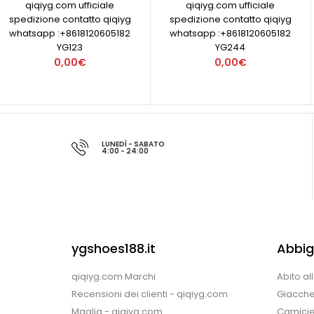
qiqiyg.com ufficiale
qiqiyg.com ufficiale
spedizione contatto qiqiyg
spedizione contatto qiqiyg
whatsapp :+8618120605182
whatsapp :+8618120605182
YG123
YG244
0,00€
0,00€
LUNEDÌ - SABATO
4:00 - 24:00
ygshoes188.it
Abbig
qiqiyg.com Marchi
Abito al
Recensioni dei clienti - qiqiyg.com
Giacche
Maglia - qiqiyg.com
Camicie