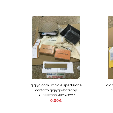
qiqiyg.com ufficiale spedizione
qiqi
contatto qiqiyg whatsapp
c
:+8618120605182 YG227
0,00€