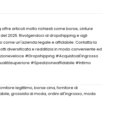
offre articoli molto richiesti come borse, cinture
à del 2025. Rivolgendoci al dropshipping e agli
amo come un'azienda legale e affidabile. Contatta la
otti diversificata e redditizia in modo conveniente ed
zioneveloce #Dropshipping #Acquistoall'ingrosso
ualitàsuperiore #Spedizioneaffidabile #Intimo
ornitore legittimo
,
borse cina
,
fornitore di
dabile
,
grossista di moda
,
ordini all'ingrosso
,
moda