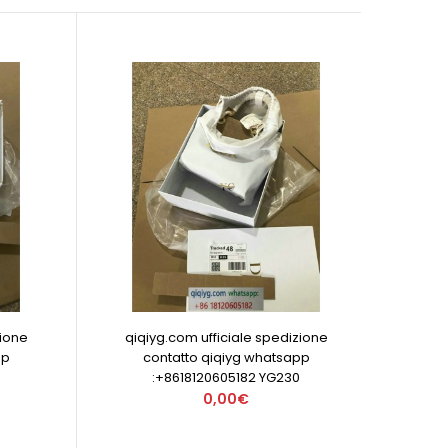
zione
qiqiyg.com ufficiale spedizione
pp
contatto qiqiyg whatsapp
:+8618120605182 YG230
0,00€