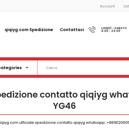
Account
Lis
LUNEDÌ - SABATO
qiqiyg.com Spedizione
Contattaci
4:00 - 24:00
spedizione contatto qiqiyg wh
YG46
iqiyg.com ufficiale spedizione contatto qiqiyg whatsapp :+861812060