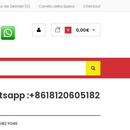
ta dei Desideri (0)
Carrello della Spesa
Checkout
0,00€
0
atsapp :+8618120605182
5182 YG46