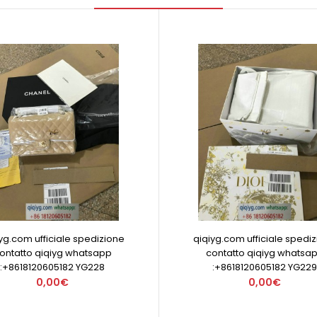
yg.com ufficiale spedizione
qiqiyg.com ufficiale spedi
ontatto qiqiyg whatsapp
contatto qiqiyg whatsa
:+8618120605182 YG228
:+8618120605182 YG229
0,00€
0,00€