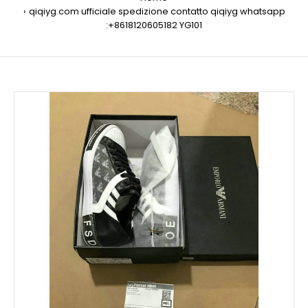
qiqiyg.com ufficiale spedizione contatto qiqiyg whatsapp
:+8618120605182 YG101