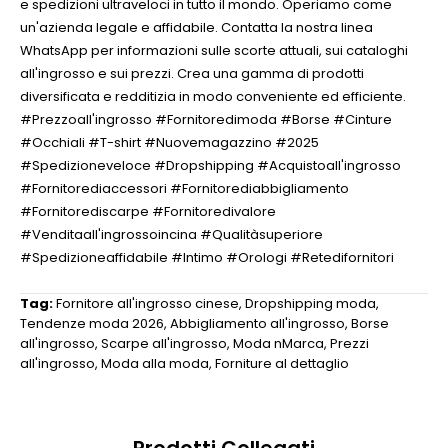
e spedizioni ultraveloci in tutto il mondo. Operiamo come
un'azienda legale e affidabile. Contatta la nostra linea
WhatsApp per informazioni sulle scorte attuali, sui cataloghi
all'ingrosso e sui prezzi. Crea una gamma di prodotti
diversificata e redditizia in modo conveniente ed efficiente.
#Prezzoall'ingrosso #Fornitoredimoda #Borse #Cinture
#Occhiali #T-shirt #Nuovemagazzino #2025
#Spedizioneveloce #Dropshipping #Acquistoall'ingrosso
#Fornitorediaccessori #Fornitorediabbigliamento
#Fornitorediscarpe #Fornitoredivalore
#Venditaall'ingrossoincina #Qualitàsuperiore
#Spedizioneaffidabile #Intimo #Orologi #Retedifornitori
Tag:
Fornitore all'ingrosso cinese
,
Dropshipping moda
,
Tendenze moda 2026
,
Abbigliamento all'ingrosso
,
Borse
all'ingrosso
,
Scarpe all'ingrosso
,
Moda nMarca
,
Prezzi
all'ingrosso
,
Moda alla moda
,
Forniture al dettaglio