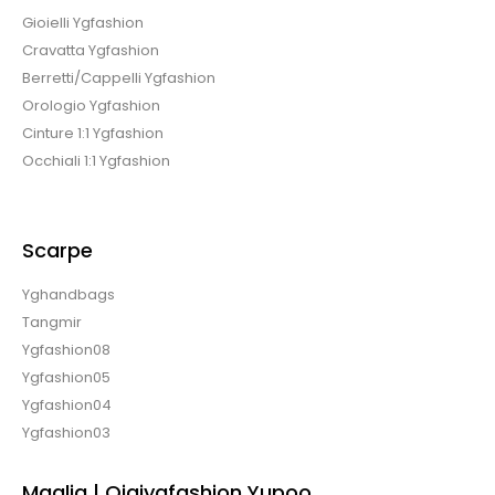
Gioielli Ygfashion
Cravatta Ygfashion
Berretti/Cappelli Ygfashion
Orologio Ygfashion
Cinture 1:1 Ygfashion
Occhiali 1:1 Ygfashion
Scarpe
Yghandbags
Tangmir
Ygfashion08
Ygfashion05
Ygfashion04
Ygfashion03
Maglia | Qiqiygfashion Yupoo