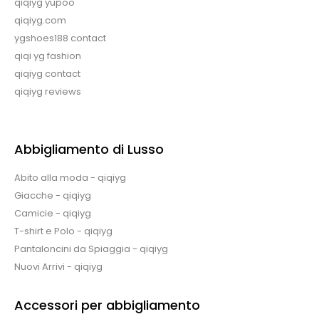
qiqiyg yupoo
qiqiyg.com
ygshoes188 contact
qiqi yg fashion
qiqiyg contact
qiqiyg reviews
Abbigliamento di Lusso
Abito alla moda - qiqiyg
Giacche - qiqiyg
Camicie - qiqiyg
T-shirt e Polo - qiqiyg
Pantaloncini da Spiaggia - qiqiyg
Nuovi Arrivi - qiqiyg
Accessori per abbigliamento