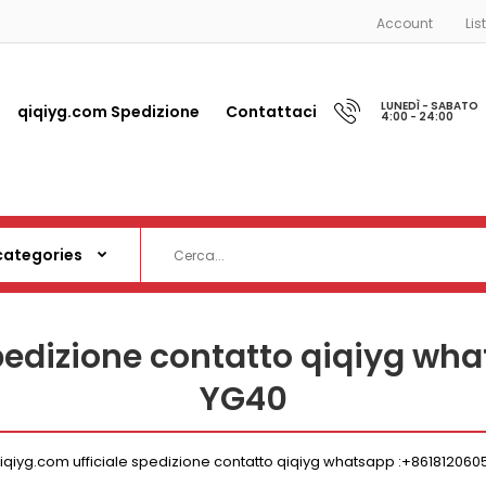
Account
Lis
LUNEDÌ - SABATO
qiqiyg.com Spedizione
Contattaci
4:00 - 24:00
spedizione contatto qiqiyg wh
YG40
iqiyg.com ufficiale spedizione contatto qiqiyg whatsapp :+861812060