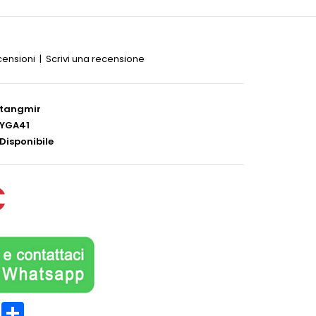
censioni
|
Scrivi una recensione
tangmir
YGA41
Disponibile
€
est
LinkedIn
Partager