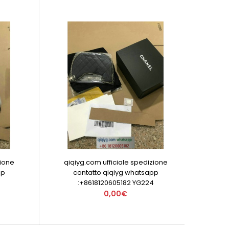
zione
qiqiyg.com ufficiale spedizione
pp
contatto qiqiyg whatsapp
:+8618120605182 YG224
0,00€