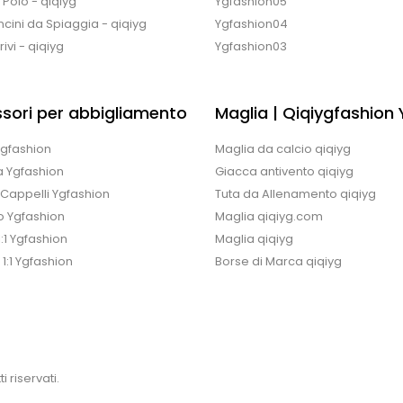
e Polo - qiqiyg
Ygfashion05
cini da Spiaggia - qiqiyg
Ygfashion04
ivi - qiqiyg
Ygfashion03
sori per abbigliamento
Maglia | Qiqiygfashion
 Ygfashion
Maglia da calcio qiqiyg
a Ygfashion
Giacca antivento qiqiyg
/Cappelli Ygfashion
Tuta da Allenamento qiqiyg
o Ygfashion
Maglia qiqiyg.com
1:1 Ygfashion
Maglia qiqiyg
 1:1 Ygfashion
Borse di Marca qiqiyg
i riservati.