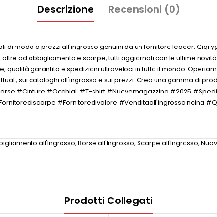
Descrizione
Recensioni (0)
di moda a prezzi all'ingrosso genuini da un fornitore leader. Qiqi yg 
, oltre ad abbigliamento e scarpe, tutti aggiornati con le ultime novit
e, qualità garantita e spedizioni ultraveloci in tutto il mondo. Operi
tuali, sui cataloghi all'ingrosso e sui prezzi. Crea una gamma di prod
 #Borse #Cinture #Occhiali #T-shirt #Nuovemagazzino #2025 #Spedi
ornitorediscarpe #Fornitoredivalore #Venditaall'ingrossoincina #Q
bigliamento all'Ingrosso
,
Borse all'Ingrosso
,
Scarpe all'Ingrosso
,
Nuov
Prodotti Collegati