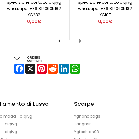
spedizione contatto qiqiyg
spedizione contatto qiqiyg
whatsapp :+8618120605182
whatsapp :+8618120605182
YG232
YG107
0,00€
0,00€
ORDERS
SUPPORT
Facebook
X
Pinterest
Reddit
LinkedIn
WhatsApp
liamento di Lusso
Scarpe
la moda - qiqiyg
Yghandbags
 - qiqiyg
Tangmir
 - qiqiyg
Ygfashion08