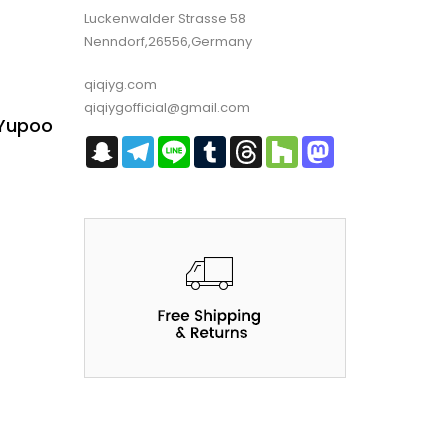
Luckenwalder Strasse 58
Nenndorf,26556,Germany
qiqiyg.com
qiqiygofficial@gmail.com
 Yupoo
Snapchat
Telegram
Line
Tumblr
Threads
Houzz
Mastodon