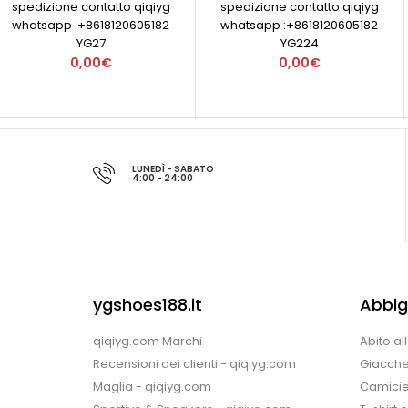
spedizione contatto qiqiyg
spedizione contatto qiqiyg
whatsapp :+8618120605182
whatsapp :+8618120605182
YG27
YG224
0,00€
0,00€
LUNEDÌ - SABATO
4:00 - 24:00
ygshoes188.it
Abbig
qiqiyg.com Marchi
Abito al
Recensioni dei clienti - qiqiyg.com
Giacche
Maglia - qiqiyg.com
Camicie