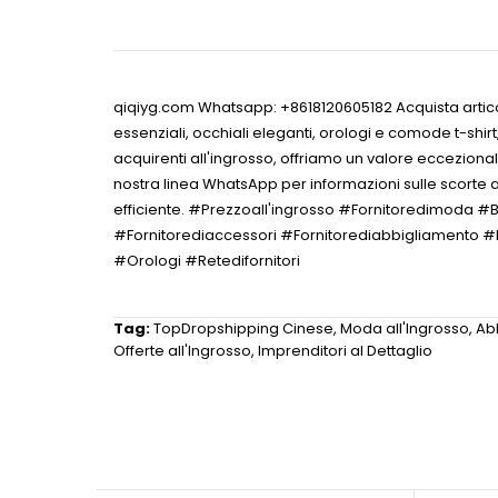
qiqiyg.com Whatsapp: +8618120605182 Acquista articoli 
essenziali, occhiali eleganti, orologi e comode t-shirt
acquirenti all'ingrosso, offriamo un valore eccezional
nostra linea WhatsApp per informazioni sulle scorte at
efficiente. #Prezzoall'ingrosso #Fornitoredimoda
#Fornitorediaccessori #Fornitorediabbigliamento #F
#Orologi #Retedifornitori
Tag:
TopDropshipping Cinese
,
Moda all'Ingrosso
,
Ab
Offerte all'Ingrosso
,
Imprenditori al Dettaglio