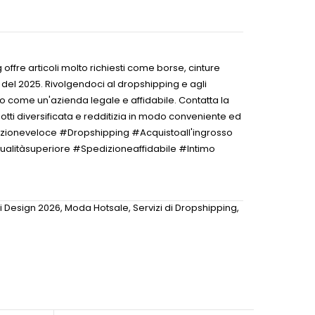
offre articoli molto richiesti come borse, cinture
à del 2025. Rivolgendoci al dropshipping e agli
amo come un'azienda legale e affidabile. Contatta la
otti diversificata e redditizia in modo conveniente ed
zioneveloce #Dropshipping #Acquistoall'ingrosso
ualitàsuperiore #Spedizioneaffidabile #Intimo
i Design 2026
,
Moda Hotsale
,
Servizi di Dropshipping
,