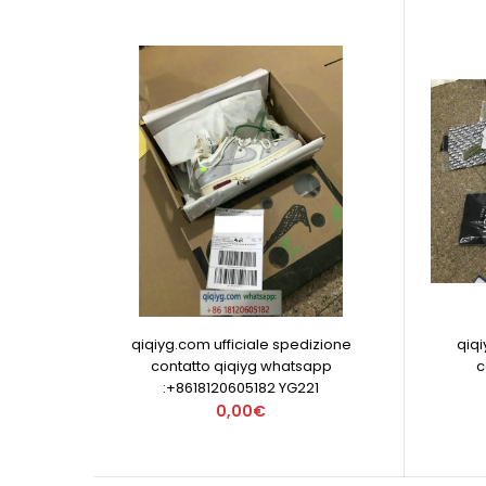
qiqiyg.com ufficiale spedizione
qiqi
contatto qiqiyg whatsapp
c
:+8618120605182 YG221
0,00€