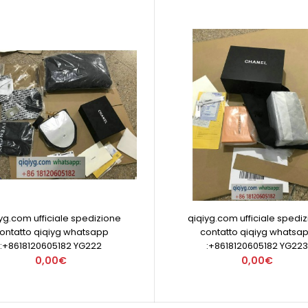
yg.com ufficiale spedizione
qiqiyg.com ufficiale spedi
ontatto qiqiyg whatsapp
contatto qiqiyg whatsa
:+8618120605182 YG222
:+8618120605182 YG223
0,00€
0,00€