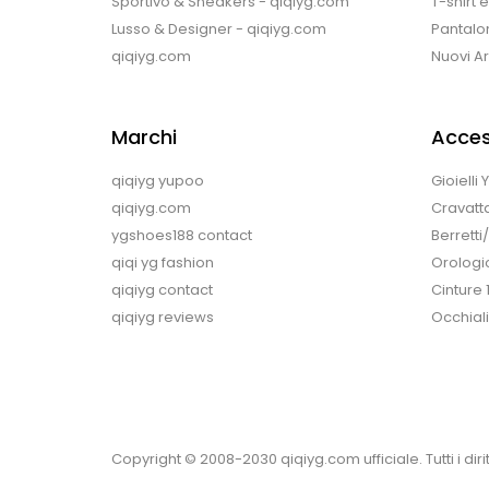
Sportivo & Sneakers - qiqiyg.com
T-shirt 
Lusso & Designer - qiqiyg.com
Pantalon
qiqiyg.com
Nuovi Arr
Marchi
Acces
qiqiyg yupoo
Gioielli
qiqiyg.com
Cravatt
ygshoes188 contact
Berretti
qiqi yg fashion
Orologi
qiqiyg contact
Cinture 
qiqiyg reviews
Occhiali
Copyright © 2008-2030 qiqiyg.com ufficiale. Tutti i diritt