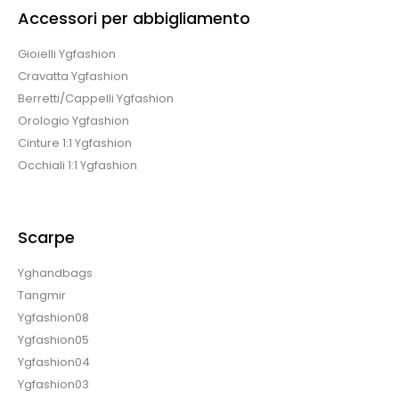
Accessori per abbigliamento
Gioielli Ygfashion
Cravatta Ygfashion
Berretti/Cappelli Ygfashion
Orologio Ygfashion
Cinture 1:1 Ygfashion
Occhiali 1:1 Ygfashion
Scarpe
Yghandbags
Tangmir
Ygfashion08
Ygfashion05
Ygfashion04
Ygfashion03