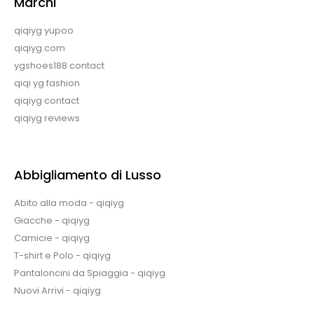
Marchi
qiqiyg yupoo
qiqiyg.com
ygshoes188 contact
qiqi yg fashion
qiqiyg contact
qiqiyg reviews
Abbigliamento di Lusso
Abito alla moda - qiqiyg
Giacche - qiqiyg
Camicie - qiqiyg
T-shirt e Polo - qiqiyg
Pantaloncini da Spiaggia - qiqiyg
Nuovi Arrivi - qiqiyg