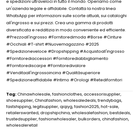
e spedizioni ultraveloci in tutto il mondo. Operiamo come
un'azienda legale e affidabile. Contatta la nostra linea
WhatsApp per informazioni sulle scorte attuali, sui cataloghi
all'ingrosso e sui prezzi. Crea una gamma di prodotti
diversificata e redditizia in modo conveniente ed efficiente.
#Prezzoall'ingrosso #Fornitoredimoda #Borse #Cinture
#Occhiali #T-shirt #Nuovemagazzino #2025
#Spedizioneveloce #Dropshipping #Acquistoall'ingrosso
#Fornitorediaccessori #Fornitorediabbigliamento
#Fornitorediscarpe #Fornitoredivalore
#Venditaall'ingrossoincina #Qualitàsuperiore
#Spedizioneaffidabile #Intimo #Orologi #Retedifornitori
Tag:
Chinawholesale
,
fashionclothes
,
accessorisupplier
,
shoesupplier
,
Chinafashion
,
wholesaledeals
,
trendybags
,
fastshipping
,
legitsupplier
,
qiqiyg
,
fashion2025
,
hot-sale
,
retailerswanted
,
dropshipchina
,
wholesalefashion
,
bestdeals
,
trustedsupplier
,
fashionwholesaler
,
bulkorders
,
chinafashion
,
wholesaleretail