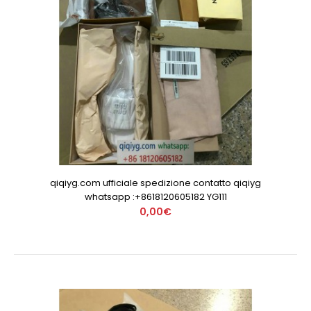
qiqiyg.com ufficiale spedizione contatto qiqiyg
whatsapp :+8618120605182 YG111
0,00€