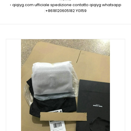
qiqiyg.com ufficiale spedizione contatto qiqiyg whatsapp
:+8618120605182 YG159