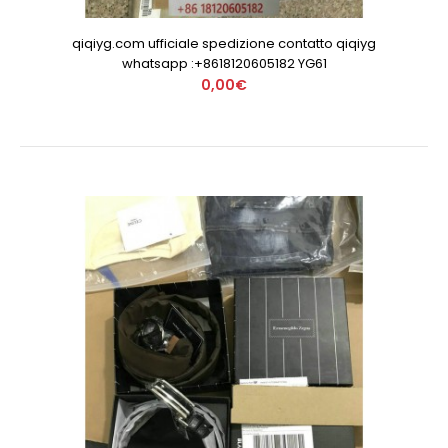
qiqiyg.com ufficiale spedizione contatto qiqiyg
whatsapp :+8618120605182 YG61
0,00€