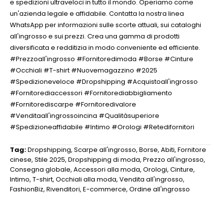
e spedizioni ultraveloci in tutto il mondo. Operiamo come
un'azienda legale e affidabile. Contatta la nostra linea
WhatsApp per informazioni sulle scorte attuali, sui cataloghi
all'ingrosso e sui prezzi. Crea una gamma di prodotti
diversificata e redditizia in modo conveniente ed efficiente.
#Prezzoall'ingrosso #Fornitoredimoda #Borse #Cinture
#Occhiali #T-shirt #Nuovemagazzino #2025
#Spedizioneveloce #Dropshipping #Acquistoall'ingrosso
#Fornitorediaccessori #Fornitorediabbigliamento
#Fornitorediscarpe #Fornitoredivalore
#Venditaall'ingrossoincina #Qualitàsuperiore
#Spedizioneaffidabile #Intimo #Orologi #Retedifornitori
Tag:
Dropshipping
,
Scarpe all'ingrosso
,
Borse
,
Abiti
,
Fornitore
cinese
,
Stile 2025
,
Dropshipping di moda
,
Prezzo all'ingrosso
,
Consegna globale
,
Accessori alla moda
,
Orologi
,
Cinture
,
Intimo
,
T-shirt
,
Occhiali alla moda
,
Vendita all'ingrosso
,
FashionBiz
,
Rivenditori
,
E-commerce
,
Ordine all'ingrosso