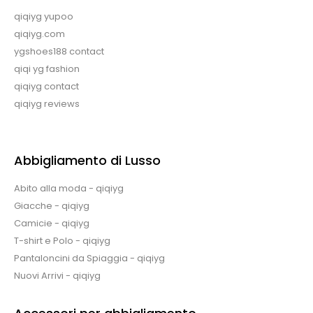
qiqiyg yupoo
qiqiyg.com
ygshoes188 contact
qiqi yg fashion
qiqiyg contact
qiqiyg reviews
Abbigliamento di Lusso
Abito alla moda - qiqiyg
Giacche - qiqiyg
Camicie - qiqiyg
T-shirt e Polo - qiqiyg
Pantaloncini da Spiaggia - qiqiyg
Nuovi Arrivi - qiqiyg