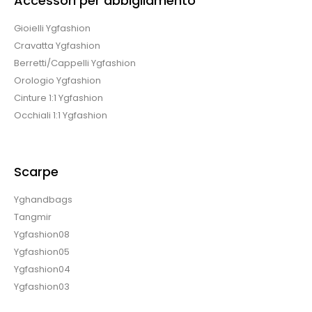
Accessori per abbigliamento
Gioielli Ygfashion
Cravatta Ygfashion
Berretti/Cappelli Ygfashion
Orologio Ygfashion
Cinture 1:1 Ygfashion
Occhiali 1:1 Ygfashion
Scarpe
Yghandbags
Tangmir
Ygfashion08
Ygfashion05
Ygfashion04
Ygfashion03