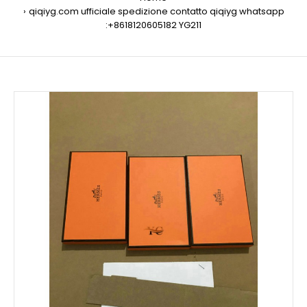
qiqiyg.com ufficiale spedizione contatto qiqiyg whatsapp
:+8618120605182 YG211