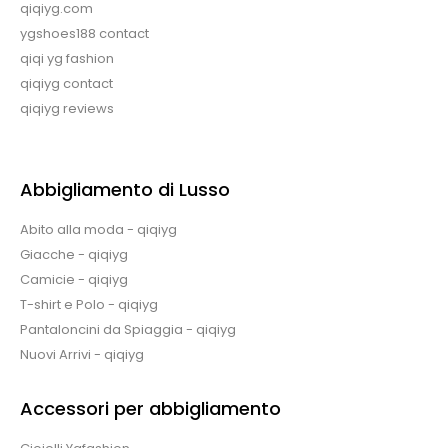
qiqiyg.com
ygshoes188 contact
qiqi yg fashion
qiqiyg contact
qiqiyg reviews
Abbigliamento di Lusso
Abito alla moda - qiqiyg
Giacche - qiqiyg
Camicie - qiqiyg
T-shirt e Polo - qiqiyg
Pantaloncini da Spiaggia - qiqiyg
Nuovi Arrivi - qiqiyg
Accessori per abbigliamento