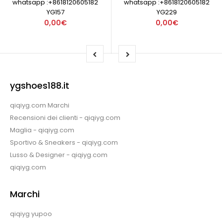
whatsapp :+8618120605182
whatsapp :+8618120605182
YG157
YG229
0,00€
0,00€
ygshoes188.it
qiqiyg.com Marchi
Recensioni dei clienti - qiqiyg.com
Maglia - qiqiyg.com
Sportivo & Sneakers - qiqiyg.com
Lusso & Designer - qiqiyg.com
qiqiyg.com
Marchi
qiqiyg yupoo