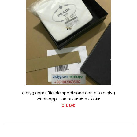
qiqiyg.com ufficiale spedizione contatto qiqiyg
whatsapp :+8618120605182 YG116
0,00€