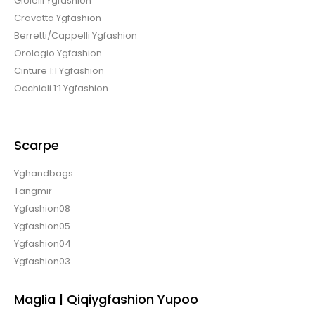
Gioielli Ygfashion
Cravatta Ygfashion
Berretti/Cappelli Ygfashion
Orologio Ygfashion
Cinture 1:1 Ygfashion
Occhiali 1:1 Ygfashion
Scarpe
Yghandbags
Tangmir
Ygfashion08
Ygfashion05
Ygfashion04
Ygfashion03
Maglia | Qiqiygfashion Yupoo