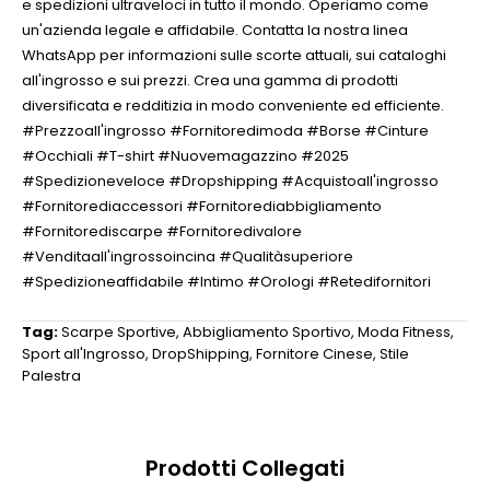
e spedizioni ultraveloci in tutto il mondo. Operiamo come
un'azienda legale e affidabile. Contatta la nostra linea
WhatsApp per informazioni sulle scorte attuali, sui cataloghi
all'ingrosso e sui prezzi. Crea una gamma di prodotti
diversificata e redditizia in modo conveniente ed efficiente.
#Prezzoall'ingrosso #Fornitoredimoda #Borse #Cinture
#Occhiali #T-shirt #Nuovemagazzino #2025
#Spedizioneveloce #Dropshipping #Acquistoall'ingrosso
#Fornitorediaccessori #Fornitorediabbigliamento
#Fornitorediscarpe #Fornitoredivalore
#Venditaall'ingrossoincina #Qualitàsuperiore
#Spedizioneaffidabile #Intimo #Orologi #Retedifornitori
Tag:
Scarpe Sportive
,
Abbigliamento Sportivo
,
Moda Fitness
,
Sport all'Ingrosso
,
DropShipping
,
Fornitore Cinese
,
Stile
Palestra
Prodotti Collegati