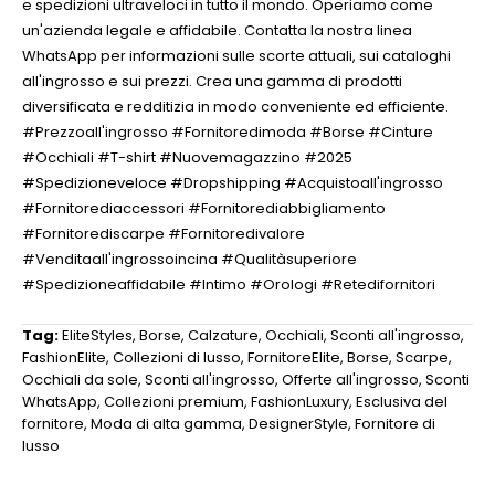
e spedizioni ultraveloci in tutto il mondo. Operiamo come
un'azienda legale e affidabile. Contatta la nostra linea
WhatsApp per informazioni sulle scorte attuali, sui cataloghi
all'ingrosso e sui prezzi. Crea una gamma di prodotti
diversificata e redditizia in modo conveniente ed efficiente.
#Prezzoall'ingrosso #Fornitoredimoda #Borse #Cinture
#Occhiali #T-shirt #Nuovemagazzino #2025
#Spedizioneveloce #Dropshipping #Acquistoall'ingrosso
#Fornitorediaccessori #Fornitorediabbigliamento
#Fornitorediscarpe #Fornitoredivalore
#Venditaall'ingrossoincina #Qualitàsuperiore
#Spedizioneaffidabile #Intimo #Orologi #Retedifornitori
Tag:
EliteStyles
,
Borse
,
Calzature
,
Occhiali
,
Sconti all'ingrosso
,
FashionElite
,
Collezioni di lusso
,
FornitoreElite
,
Borse
,
Scarpe
,
Occhiali da sole
,
Sconti all'ingrosso
,
Offerte all'ingrosso
,
Sconti
WhatsApp
,
Collezioni premium
,
FashionLuxury
,
Esclusiva del
fornitore
,
Moda di alta gamma
,
DesignerStyle
,
Fornitore di
lusso