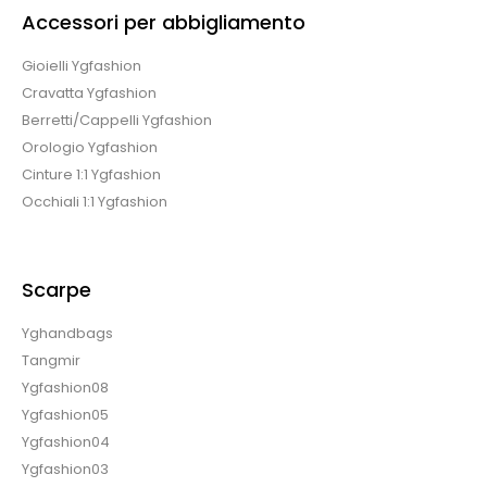
Accessori per abbigliamento
Gioielli Ygfashion
Cravatta Ygfashion
Berretti/Cappelli Ygfashion
Orologio Ygfashion
Cinture 1:1 Ygfashion
Occhiali 1:1 Ygfashion
Scarpe
Yghandbags
Tangmir
Ygfashion08
Ygfashion05
Ygfashion04
Ygfashion03