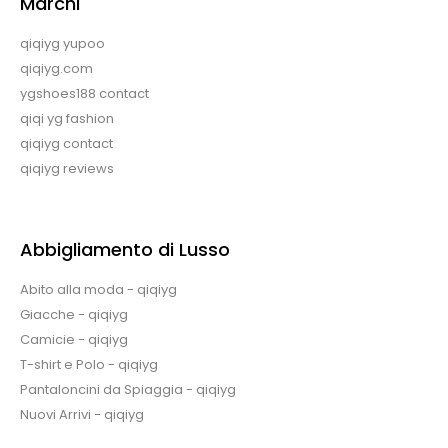
Marchi
qiqiyg yupoo
qiqiyg.com
ygshoes188 contact
qiqi yg fashion
qiqiyg contact
qiqiyg reviews
Abbigliamento di Lusso
Abito alla moda - qiqiyg
Giacche - qiqiyg
Camicie - qiqiyg
T-shirt e Polo - qiqiyg
Pantaloncini da Spiaggia - qiqiyg
Nuovi Arrivi - qiqiyg