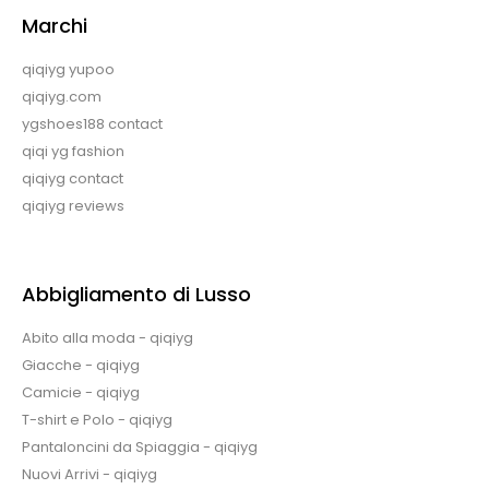
Marchi
qiqiyg yupoo
qiqiyg.com
ygshoes188 contact
qiqi yg fashion
qiqiyg contact
qiqiyg reviews
Abbigliamento di Lusso
Abito alla moda - qiqiyg
Giacche - qiqiyg
Camicie - qiqiyg
T-shirt e Polo - qiqiyg
Pantaloncini da Spiaggia - qiqiyg
Nuovi Arrivi - qiqiyg