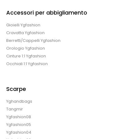
Accessori per abbigliamento
Gioielli Ygfashion
Cravatta Ygfashion
Berretti/Cappelli Ygfashion
Orologio Ygfashion
Cinture 1:1 Ygfashion
Occhiali 1:1 Ygfashion
Scarpe
Yghandbags
Tangmir
Ygfashion08
Ygfashion05
Ygfashion04