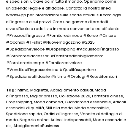
e spedizioni ultraveloci in tutto il mondo. Operiamo come
un'azienda legale e affidabile. Contatta la nostra linea
WhatsApp per informazioni sulle scorte attuali, sui cataloghi
all'ingrosso e sui prezzi. Crea una gamma di prodotti
diversificata e redditizia in modo conveniente ed efficiente.
#Prezzoall'ingrosso #Fornitoredimoda #Borse #Cinture
#Occhiali #T-shirt #Nuovemagazzino #2025
#Spedizioneveloce #Dropshipping #Acquistoall'ingrosso
#Fornitorediaccessori #Fornitorediabbigliamento
#Fornitorediscarpe #Fornitoredivalore
#Venditaall'ingrossoincina #Qualitàsuperiore
#Spedizioneaffidabile #Intimo #Orologi #Retedifornitori
Tag:
Intimo
,
Magliette
,
Abbigliamento casual
,
Moda
all'ingrosso
,
Miglior prezzo
,
Collezione 2026
,
Fornitore cinese
,
Dropshipping
,
Moda comoda
,
Guardaroba essenziale
,
Articoli
essenziali di qualità
,
Stili alla moda
,
Moda accessibile
,
Spedizione rapida
,
Ordini all'ingrosso
,
Vendita al dettaglio di
moda
,
Negozio online
,
Articoli indispensabili
,
Moda essenziale
als
,
AbbigliamentoBusiness