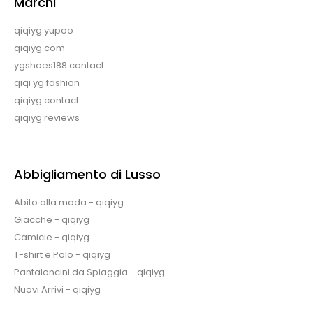
Marchi
qiqiyg yupoo
qiqiyg.com
ygshoes188 contact
qiqi yg fashion
qiqiyg contact
qiqiyg reviews
Abbigliamento di Lusso
Abito alla moda - qiqiyg
Giacche - qiqiyg
Camicie - qiqiyg
T-shirt e Polo - qiqiyg
Pantaloncini da Spiaggia - qiqiyg
Nuovi Arrivi - qiqiyg