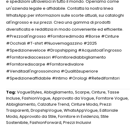
e spedizioni ultraveloci in tutto il mondo. Operiamo come
un'azienda legale e affidabile. Contatta la nostra linea
WhatsApp per informazioni sulle scorte attuali, sui cataloghi
all'ingrosso e sui prezzi. Crea una gamma di prodotti
diversificata e redditizia in modo conveniente ed efficiente.
#Prezzoall'ingrosso #Fornitoredimoda #Borse #Cinture
#Occhiali #T-shirt #Nuovemagazzino #2025
#Spedizioneveloce #Dropshipping #Acquistoall'ingrosso
#Fornitorediaccessori #Fornitorediabbigliamento
#Fornitorediscarpe #Fornitoredivalore
#Venditaall'ingrossoincina #Qualitàsuperiore
#Spedizioneaffidabile #Intimo #Orologi #Retedifornitori
Tag:
VogueStyles
,
Abbigliamento
,
Scarpe
,
Cinture
,
Tasse
Incluse
,
FashionVogue
,
Approvato da Vogue
,
Fornitore Vogue
,
Abbigliamento
,
Calzature Trend
,
Cinture Moda
,
Prezzi
Trasparenti
,
DropshipVogue
,
WhatsAppVogue
,
Editoriale
Moda
,
Approvato da Stile
,
Fornitore in Evidenza
,
Stile
Sostenibile
,
FashionForward
,
Prezzi Inclusivi