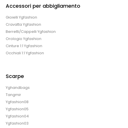
Accessori per abbigliamento
Gioielli Ygfashion
Cravatta Ygfashion
Berretti/Cappelli Ygfashion
Orologio Ygfashion
Cinture 1:1 Ygfashion
Occhiali 1:1 Ygfashion
Scarpe
Yghandbags
Tangmir
Ygfashion08
Ygfashion05
Ygfashion04
Ygfashion03