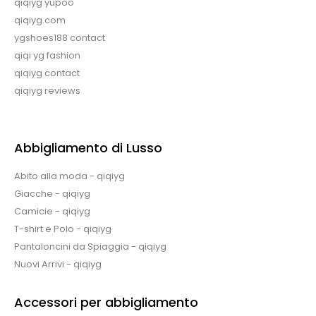
qiqiyg yupoo
qiqiyg.com
ygshoes188 contact
qiqi yg fashion
qiqiyg contact
qiqiyg reviews
Abbigliamento di Lusso
Abito alla moda - qiqiyg
Giacche - qiqiyg
Camicie - qiqiyg
T-shirt e Polo - qiqiyg
Pantaloncini da Spiaggia - qiqiyg
Nuovi Arrivi - qiqiyg
Accessori per abbigliamento