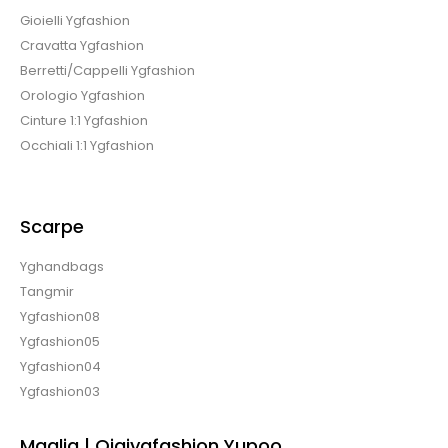
Gioielli Ygfashion
Cravatta Ygfashion
Berretti/Cappelli Ygfashion
Orologio Ygfashion
Cinture 1:1 Ygfashion
Occhiali 1:1 Ygfashion
Scarpe
Yghandbags
Tangmir
Ygfashion08
Ygfashion05
Ygfashion04
Ygfashion03
Maglia | Qiqiygfashion Yupoo