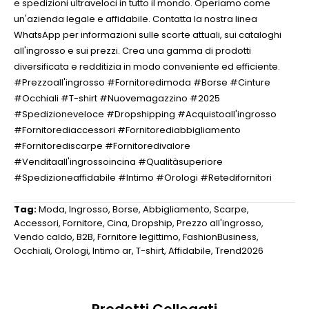
e spedizioni ultraveloci in tutto il mondo. Operiamo come
un'azienda legale e affidabile. Contatta la nostra linea
WhatsApp per informazioni sulle scorte attuali, sui cataloghi
all'ingrosso e sui prezzi. Crea una gamma di prodotti
diversificata e redditizia in modo conveniente ed efficiente.
#Prezzoall'ingrosso #Fornitoredimoda #Borse #Cinture
#Occhiali #T-shirt #Nuovemagazzino #2025
#Spedizioneveloce #Dropshipping #Acquistoall'ingrosso
#Fornitorediaccessori #Fornitorediabbigliamento
#Fornitorediscarpe #Fornitoredivalore
#Venditaall'ingrossoincina #Qualitàsuperiore
#Spedizioneaffidabile #Intimo #Orologi #Retedifornitori
Tag:
Moda
,
Ingrosso
,
Borse
,
Abbigliamento
,
Scarpe
,
Accessori
,
Fornitore
,
Cina
,
Dropship
,
Prezzo all'ingrosso
,
Vendo caldo
,
B2B
,
Fornitore legittimo
,
FashionBusiness
,
Occhiali
,
Orologi
,
Intimo ar
,
T-shirt
,
Affidabile
,
Trend2026