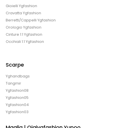
Gioielli Ygfashion
Cravatta Ygfashion
Berretti/Cappelli Ygfashion
Orologio Ygfashion
Cinture 1:1 Ygfashion
Occhiali 1:1 Ygfashion
Scarpe
Yghandbags
Tangmir
Ygfashion08
Ygfashion05
Ygfashion04
Ygfashion03
Maglia | Qiqiygfashion Yupoo