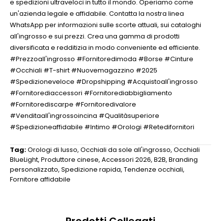
e spedizioni ultraveloci in tutto il mondo. Operiamo come
un'azienda legale e affidabile. Contatta la nostra linea
WhatsApp per informazioni sulle scorte attuali, sui cataloghi
all'ingrosso e sui prezzi. Crea una gamma di prodotti
diversificata e redditizia in modo conveniente ed efficiente.
#Prezzoall'ingrosso #Fornitoredimoda #Borse #Cinture
#Occhiali #T-shirt #Nuovemagazzino #2025
#Spedizioneveloce #Dropshipping #Acquistoall'ingrosso
#Fornitorediaccessori #Fornitorediabbigliamento
#Fornitorediscarpe #Fornitoredivalore
#Venditaall'ingrossoincina #Qualitàsuperiore
#Spedizioneaffidabile #Intimo #Orologi #Retedifornitori
Tag:
Orologi di lusso
,
Occhiali da sole all'ingrosso
,
Occhiali
BlueLight
,
Produttore cinese
,
Accessori 2026
,
B2B
,
Branding
personalizzato
,
Spedizione rapida
,
Tendenze occhiali
,
Fornitore affidabile