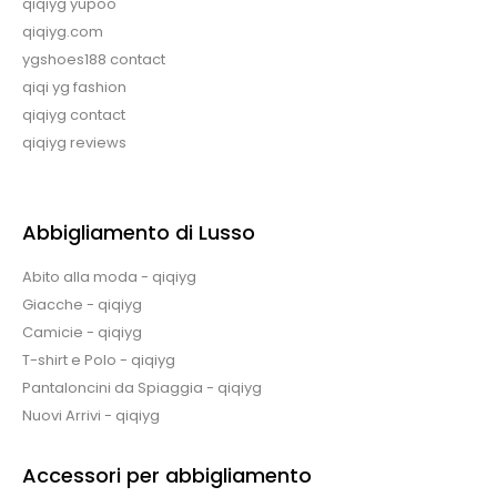
qiqiyg yupoo
qiqiyg.com
ygshoes188 contact
qiqi yg fashion
qiqiyg contact
qiqiyg reviews
Abbigliamento di Lusso
Abito alla moda - qiqiyg
Giacche - qiqiyg
Camicie - qiqiyg
T-shirt e Polo - qiqiyg
Pantaloncini da Spiaggia - qiqiyg
Nuovi Arrivi - qiqiyg
Accessori per abbigliamento