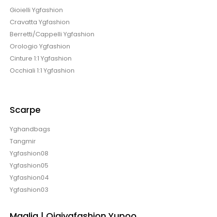
Gioielli Ygfashion
Cravatta Ygfashion
Berretti/Cappelli Ygfashion
Orologio Ygfashion
Cinture 1:1 Ygfashion
Occhiali 1:1 Ygfashion
Scarpe
Yghandbags
Tangmir
Ygfashion08
Ygfashion05
Ygfashion04
Ygfashion03
Maglia | Qiqiygfashion Yupoo