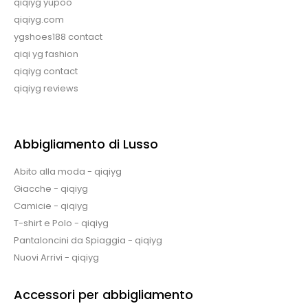
qiqiyg yupoo
qiqiyg.com
ygshoes188 contact
qiqi yg fashion
qiqiyg contact
qiqiyg reviews
Abbigliamento di Lusso
Abito alla moda - qiqiyg
Giacche - qiqiyg
Camicie - qiqiyg
T-shirt e Polo - qiqiyg
Pantaloncini da Spiaggia - qiqiyg
Nuovi Arrivi - qiqiyg
Accessori per abbigliamento