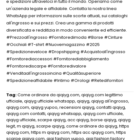
e spedizioni ultraveloci in tutto il mondo. Operiamo come
un'azienda legale e affidabile. Contatta la nostra linea
WhatsApp per informazioni sulle scorte attuali, sui cataloghi
all'ingrosso e sui prezzi. Crea una gamma di prodotti
diversificata e redditizia in modo conveniente ed efficiente.
#Prezzoall'ingrosso #Fornitoredimoda #Borse #Cinture
#Occhiali #T-shirt #Nuovemagazzino #2025
#Spedizioneveloce #Dropshipping #Acquistoall'ingrosso
#Fornitorediaccessori #Fornitorediabbigliamento
#Fornitorediscarpe #Fornitoredivalore
#Venditaall'ingrossoincina #Qualitàsuperiore
#Spedizioneaffidabile #Intimo #Orologi #Retedifornitori
Tag:
Come ordinare da qiqiyg.com
,
qiqiyg.com legittimo
ufficiale
,
qiqiyg ufficiale whatsapp
,
qiqiyg
,
qiqiyg all'ingrosso
,
qiqiyg.com
,
qiqiyg yupoo
,
recensioni qiqiyg
,
contatti qiqiyg
,
qiqiyg.com contatti
,
qiqiyg whatsapp
,
qiqiyg.com ufficiale
,
qiqiyg ufficiale
,
scarpe qiqiyg
,
acc qiqiyg
,
borse qiqiyg
,
qiqiyg
legit
,
m qiqiyg
,
scarpe qiqiyg
,
come ordinare da qiqiyg
,
https
qiqiyg com
,
https m qiqiyg com
,
https acc qiqiyg com
,
https
scarpe qiqiyg com
,
qiqi fashion yupoo
,
qiqi fashion factory