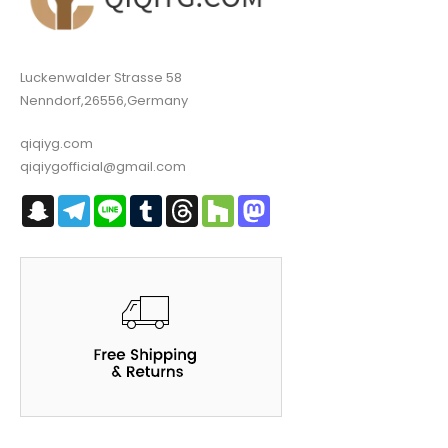
Luckenwalder Strasse 58
Nenndorf,26556,Germany
qiqiyg.com
qiqiygofficial@gmail.com
Snapchat
Telegram
Line
Tumblr
Threads
Houzz
Mastodon