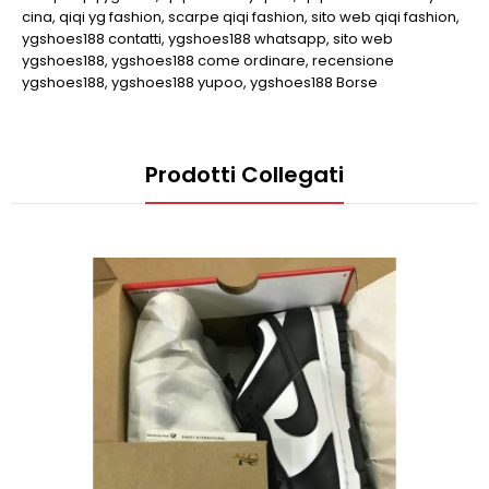
cina
,
qiqi yg fashion
,
scarpe qiqi fashion
,
sito web qiqi fashion
,
ygshoes188 contatti
,
ygshoes188 whatsapp
,
sito web
ygshoes188
,
ygshoes188 come ordinare
,
recensione
ygshoes188
,
ygshoes188 yupoo
,
ygshoes188 Borse
Prodotti Collegati