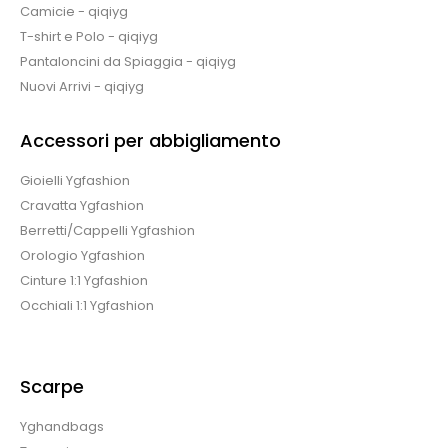
Camicie - qiqiyg
T-shirt e Polo - qiqiyg
Pantaloncini da Spiaggia - qiqiyg
Nuovi Arrivi - qiqiyg
Accessori per abbigliamento
Gioielli Ygfashion
Cravatta Ygfashion
Berretti/Cappelli Ygfashion
Orologio Ygfashion
Cinture 1:1 Ygfashion
Occhiali 1:1 Ygfashion
Scarpe
Yghandbags