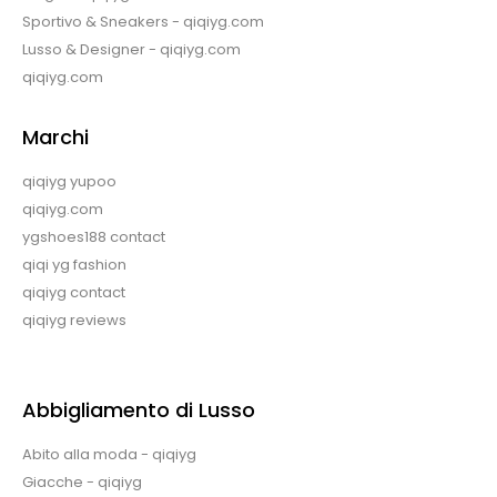
Sportivo & Sneakers - qiqiyg.com
Lusso & Designer - qiqiyg.com
qiqiyg.com
Marchi
qiqiyg yupoo
qiqiyg.com
ygshoes188 contact
qiqi yg fashion
qiqiyg contact
qiqiyg reviews
Abbigliamento di Lusso
Abito alla moda - qiqiyg
Giacche - qiqiyg