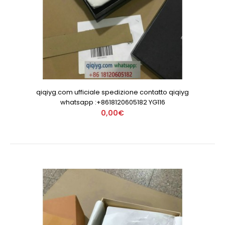
qiqiyg.com ufficiale spedizione contatto qiqiyg
whatsapp :+8618120605182 YG116
0,00€