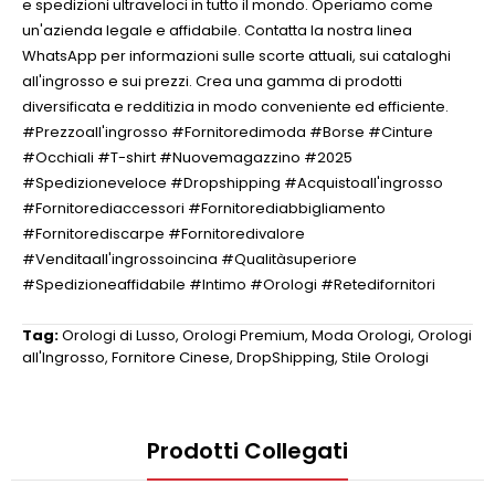
e spedizioni ultraveloci in tutto il mondo. Operiamo come
un'azienda legale e affidabile. Contatta la nostra linea
WhatsApp per informazioni sulle scorte attuali, sui cataloghi
all'ingrosso e sui prezzi. Crea una gamma di prodotti
diversificata e redditizia in modo conveniente ed efficiente.
#Prezzoall'ingrosso #Fornitoredimoda #Borse #Cinture
#Occhiali #T-shirt #Nuovemagazzino #2025
#Spedizioneveloce #Dropshipping #Acquistoall'ingrosso
#Fornitorediaccessori #Fornitorediabbigliamento
#Fornitorediscarpe #Fornitoredivalore
#Venditaall'ingrossoincina #Qualitàsuperiore
#Spedizioneaffidabile #Intimo #Orologi #Retedifornitori
Tag:
Orologi di Lusso
,
Orologi Premium
,
Moda Orologi
,
Orologi
all'Ingrosso
,
Fornitore Cinese
,
DropShipping
,
Stile Orologi
Prodotti Collegati