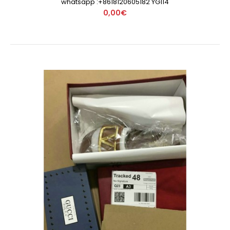
whatsapp :+8618120605182 YG114
0,00€