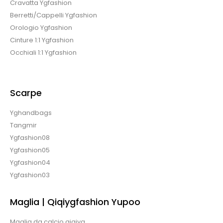
Cravatta Ygfashion
Berretti/Cappelli Ygfashion
Orologio Ygfashion
Cinture 1:1 Ygfashion
Occhiali 1:1 Ygfashion
Scarpe
Yghandbags
Tangmir
Ygfashion08
Ygfashion05
Ygfashion04
Ygfashion03
Maglia | Qiqiygfashion Yupoo
Maglia da calcio qiqiyg