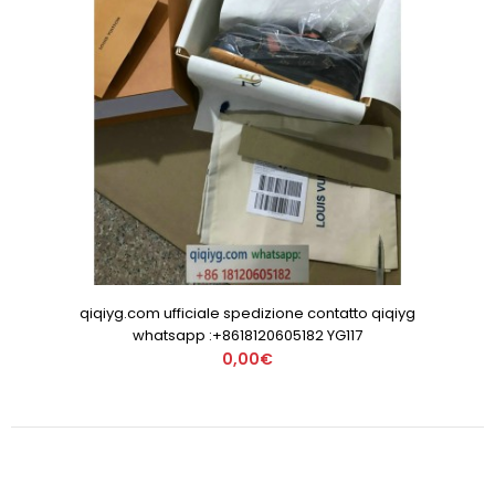
qiqiyg.com ufficiale spedizione contatto qiqiyg
whatsapp :+8618120605182 YG117
0,00€