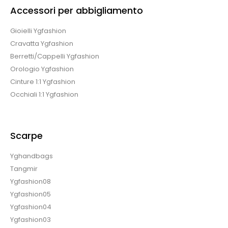
Accessori per abbigliamento
Gioielli Ygfashion
Cravatta Ygfashion
Berretti/Cappelli Ygfashion
Orologio Ygfashion
Cinture 1:1 Ygfashion
Occhiali 1:1 Ygfashion
Scarpe
Yghandbags
Tangmir
Ygfashion08
Ygfashion05
Ygfashion04
Ygfashion03