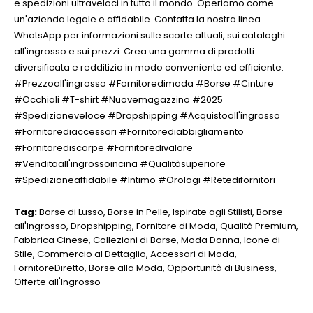
e spedizioni ultraveloci in tutto il mondo. Operiamo come
un'azienda legale e affidabile. Contatta la nostra linea
WhatsApp per informazioni sulle scorte attuali, sui cataloghi
all'ingrosso e sui prezzi. Crea una gamma di prodotti
diversificata e redditizia in modo conveniente ed efficiente.
#Prezzoall'ingrosso #Fornitoredimoda #Borse #Cinture
#Occhiali #T-shirt #Nuovemagazzino #2025
#Spedizioneveloce #Dropshipping #Acquistoall'ingrosso
#Fornitorediaccessori #Fornitorediabbigliamento
#Fornitorediscarpe #Fornitoredivalore
#Venditaall'ingrossoincina #Qualitàsuperiore
#Spedizioneaffidabile #Intimo #Orologi #Retedifornitori
Tag:
Borse di Lusso
,
Borse in Pelle
,
Ispirate agli Stilisti
,
Borse
all'Ingrosso
,
Dropshipping
,
Fornitore di Moda
,
Qualità Premium
,
Fabbrica Cinese
,
Collezioni di Borse
,
Moda Donna
,
Icone di
Stile
,
Commercio al Dettaglio
,
Accessori di Moda
,
FornitoreDiretto
,
Borse alla Moda
,
Opportunità di Business
,
Offerte all'Ingrosso