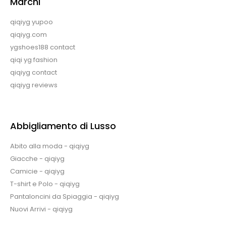
Marchi
qiqiyg yupoo
qiqiyg.com
ygshoes188 contact
qiqi yg fashion
qiqiyg contact
qiqiyg reviews
Abbigliamento di Lusso
Abito alla moda - qiqiyg
Giacche - qiqiyg
Camicie - qiqiyg
T-shirt e Polo - qiqiyg
Pantaloncini da Spiaggia - qiqiyg
Nuovi Arrivi - qiqiyg