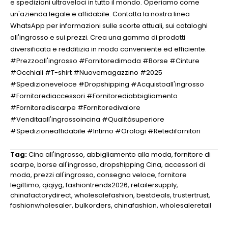
e spedizioni ultraveloci in tutto il mondo. Operiamo come
un'azienda legale e affidabile. Contatta la nostra linea
WhatsApp per informazioni sulle scorte attuali, sui cataloghi
all'ingrosso e sui prezzi. Crea una gamma di prodotti
diversificata e redditizia in modo conveniente ed efficiente.
#Prezzoall'ingrosso #Fornitoredimoda #Borse #Cinture
#Occhiali #T-shirt #Nuovemagazzino #2025
#Spedizioneveloce #Dropshipping #Acquistoall'ingrosso
#Fornitorediaccessori #Fornitorediabbigliamento
#Fornitorediscarpe #Fornitoredivalore
#Venditaall'ingrossoincina #Qualitàsuperiore
#Spedizioneaffidabile #Intimo #Orologi #Retedifornitori
Tag:
Cina all'ingrosso
,
abbigliamento alla moda
,
fornitore di
scarpe
,
borse all'ingrosso
,
dropshipping Cina
,
accessori di
moda
,
prezzi all'ingrosso
,
consegna veloce
,
fornitore
legittimo
,
qiqiyg
,
fashiontrends2026
,
retailersupply
,
chinafactorydirect
,
wholesalefashion
,
bestdeals
,
trustertrust
,
fashionwholesaler
,
bulkorders
,
chinafashion
,
wholesaleretail