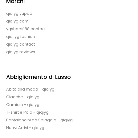
Marchi
qiqiyg yupoo
qiqiyg.com
ygshoes188 contact
qiqi yg fashion
qiqiyg contact
qiqiyg reviews
Abbigliamento di Lusso
Abito alla moda - qiqiyg
Giacche - qiqiyg
Camicie - qiqiyg
T-shirt e Polo - qiqiyg
Pantaloncini da Spiaggia - qiqiyg
Nuovi Arrivi - qiqiyg