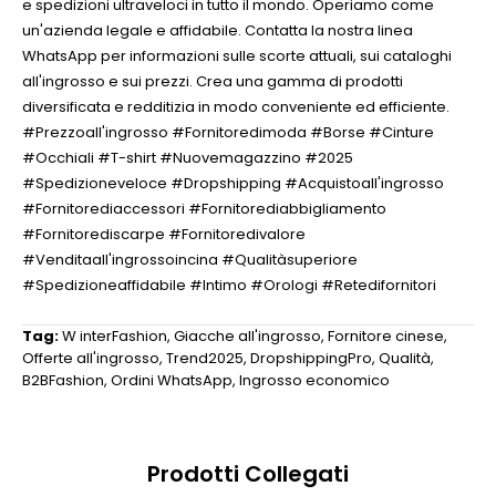
e spedizioni ultraveloci in tutto il mondo. Operiamo come
un'azienda legale e affidabile. Contatta la nostra linea
WhatsApp per informazioni sulle scorte attuali, sui cataloghi
all'ingrosso e sui prezzi. Crea una gamma di prodotti
diversificata e redditizia in modo conveniente ed efficiente.
#Prezzoall'ingrosso #Fornitoredimoda #Borse #Cinture
#Occhiali #T-shirt #Nuovemagazzino #2025
#Spedizioneveloce #Dropshipping #Acquistoall'ingrosso
#Fornitorediaccessori #Fornitorediabbigliamento
#Fornitorediscarpe #Fornitoredivalore
#Venditaall'ingrossoincina #Qualitàsuperiore
#Spedizioneaffidabile #Intimo #Orologi #Retedifornitori
Tag:
W interFashion
,
Giacche all'ingrosso
,
Fornitore cinese
,
Offerte all'ingrosso
,
Trend2025
,
DropshippingPro
,
Qualità
,
B2BFashion
,
Ordini WhatsApp
,
Ingrosso economico
Prodotti Collegati