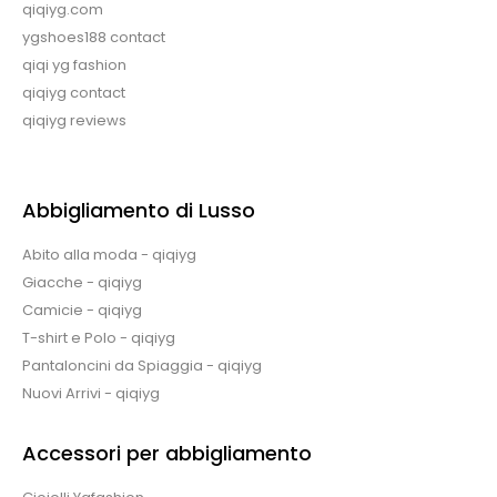
qiqiyg.com
ygshoes188 contact
qiqi yg fashion
qiqiyg contact
qiqiyg reviews
Abbigliamento di Lusso
Abito alla moda - qiqiyg
Giacche - qiqiyg
Camicie - qiqiyg
T-shirt e Polo - qiqiyg
Pantaloncini da Spiaggia - qiqiyg
Nuovi Arrivi - qiqiyg
Accessori per abbigliamento