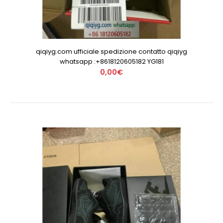
qiqiyg.com ufficiale spedizione contatto qiqiyg
whatsapp :+8618120605182 YG181
0,00€