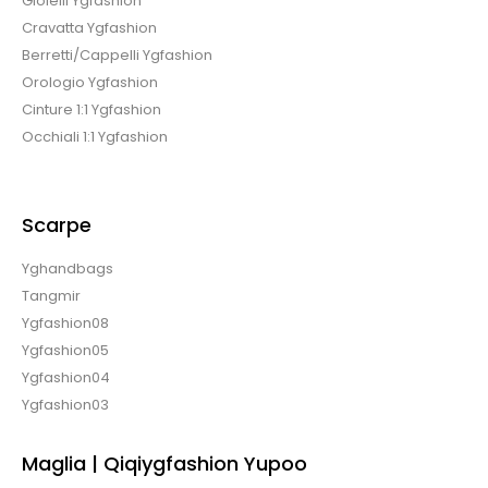
Gioielli Ygfashion
Cravatta Ygfashion
Berretti/Cappelli Ygfashion
Orologio Ygfashion
Cinture 1:1 Ygfashion
Occhiali 1:1 Ygfashion
Scarpe
Yghandbags
Tangmir
Ygfashion08
Ygfashion05
Ygfashion04
Ygfashion03
Maglia | Qiqiygfashion Yupoo